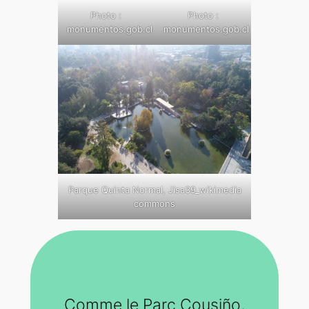
Photo :
Photo :
monumentos.gob.cl
monumentos.gob.cl
Parque Quinta Normal, Jisa39_wikimedia
commons
Comme le Parc Cousiño,