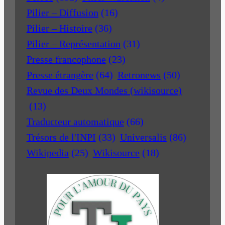
Pilier – Diffusion
(16)
Pilier – Histoire
(36)
Pilier – Représentation
(31)
Presse francophone
(23)
Presse étrangère
(64)
Retronews
(50)
Revue des Deux Mondes (wikisource)
(13)
Traducteur automatique
(66)
Trésors de l'INPI
(33)
Universalis
(86)
Wikipedia
(25)
Wikisource
(18)