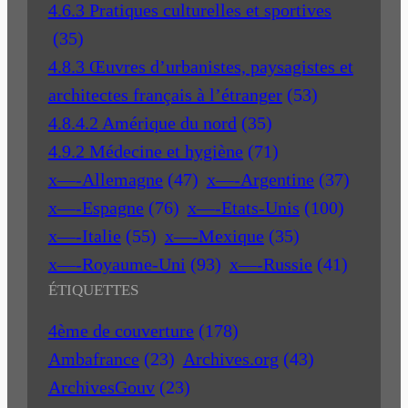
4.6.3 Pratiques culturelles et sportives
(35)
4.8.3 Œuvres d’urbanistes, paysagistes et
architectes français à l’étranger
(53)
4.8.4.2 Amérique du nord
(35)
4.9.2 Médecine et hygiène
(71)
x—-Allemagne
(47)
x—-Argentine
(37)
x—-Espagne
(76)
x—-Etats-Unis
(100)
x—-Italie
(55)
x—-Mexique
(35)
x—-Royaume-Uni
(93)
x—-Russie
(41)
ÉTIQUETTES
4ème de couverture
(178)
Ambafrance
(23)
Archives.org
(43)
ArchivesGouv
(23)