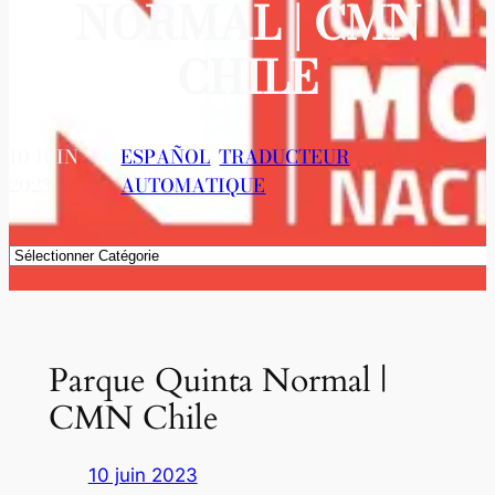
NORMAL | CMN
CHILE
10 JUIN
ESPAÑOL
, 
TRADUCTEUR
2023
AUTOMATIQUE
Catégories
Parque Quinta Normal |
CMN Chile
10 juin 2023