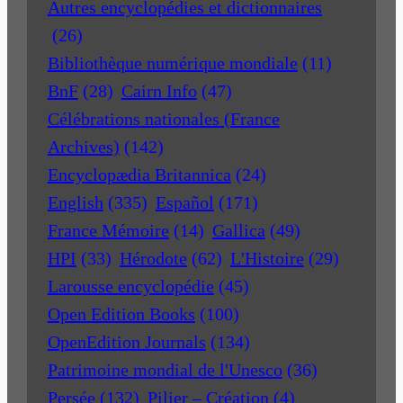
Autres encyclopédies et dictionnaires
(26)
Bibliothèque numérique mondiale
(11)
BnF
(28)
Cairn Info
(47)
Célébrations nationales (France
Archives)
(142)
Encyclopædia Britannica
(24)
English
(335)
Español
(171)
France Mémoire
(14)
Gallica
(49)
HPI
(33)
Hérodote
(62)
L'Histoire
(29)
Larousse encyclopédie
(45)
Open Edition Books
(100)
OpenEdition Journals
(134)
Patrimoine mondial de l'Unesco
(36)
Persée
(132)
Pilier – Création
(4)