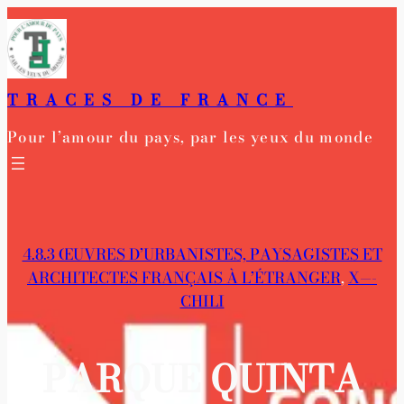
Aller
au
contenu
TRACES DE FRANCE
Pour l’amour du pays, par les yeux du monde
4.8.3 ŒUVRES D’URBANISTES, PAYSAGISTES ET
ARCHITECTES FRANÇAIS À L’ÉTRANGER
, 
X—-
CHILI
PARQUE QUINTA