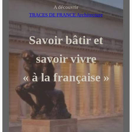
h
A découvrir
e
TRACES DE FRANCE Architecture
r
c
Savoir bâtir et
h
e
r
savoir vivre
« à la française »