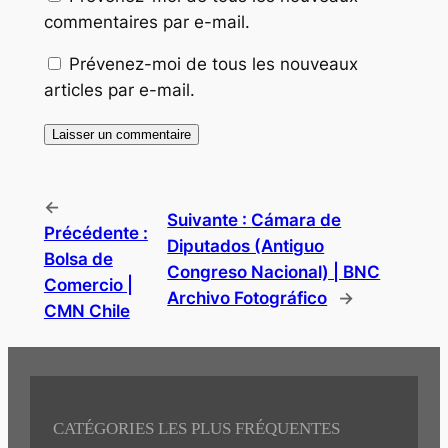
commentaires par e-mail.
Prévenez-moi de tous les nouveaux
articles par e-mail.
←
Suivante :
Cámara de
Précédente :
Diputados (Antiguo
Bolsa de
Congreso Nacional) | BNC
Comercio |
Archivo Fotográfico
→
CMN Chile
CATÉGORIES LES PLUS FRÉQUENTES