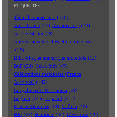
ÉTIQUETTES
4ème de couverture
(178)
Ambafrance
(23)
Archives.org
(43)
ArchivesGouv
(23)
Autres encyclopédies et dictionnaires
(26)
Bibliothèque numérique mondiale
(11)
BnF
(28)
Cairn Info
(47)
Célébrations nationales (France
Archives)
(142)
Encyclopædia Britannica
(24)
English
(335)
Español
(171)
France Mémoire
(14)
Gallica
(49)
HPI
(33)
Hérodote
(62)
L'Histoire
(29)