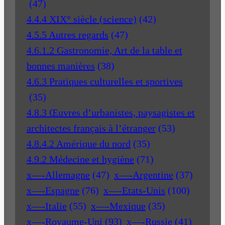
(47)
4.4.4 XIX° siècle (science)
(42)
4.5.5 Autres regards
(47)
4.6.1.2 Gastronomie, Art de la table et
bonnes manières
(38)
4.6.3 Pratiques culturelles et sportives
(35)
4.8.3 Œuvres d’urbanistes, paysagistes et
architectes français à l’étranger
(53)
4.8.4.2 Amérique du nord
(35)
4.9.2 Médecine et hygiène
(71)
x—-Allemagne
(47)
x—-Argentine
(37)
x—-Espagne
(76)
x—-Etats-Unis
(100)
x—-Italie
(55)
x—-Mexique
(35)
x—-Royaume-Uni
(93)
x—-Russie
(41)