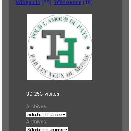
Wikipedia
(25)
Wikisource
(18)
30 253 visites
Archives
Archives