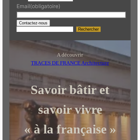
Email
(obligatoire)
Contactez-nous
Rechercher
R
e
c
h
A découvrir
e
TRACES DE FRANCE Architecture
r
c
Savoir bâtir et
h
e
r
savoir vivre
« à la française »