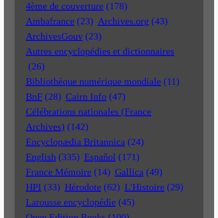
4ème de couverture
(178)
Ambafrance
(23)
Archives.org
(43)
ArchivesGouv
(23)
Autres encyclopédies et dictionnaires
(26)
Bibliothèque numérique mondiale
(11)
BnF
(28)
Cairn Info
(47)
Célébrations nationales (France
Archives)
(142)
Encyclopædia Britannica
(24)
English
(335)
Español
(171)
France Mémoire
(14)
Gallica
(49)
HPI
(33)
Hérodote
(62)
L'Histoire
(29)
Larousse encyclopédie
(45)
Open Edition Books
(100)