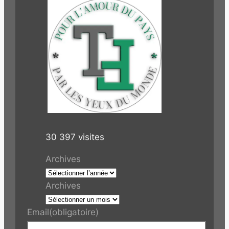
30 397 visites
Archives
Archives
Email
(obligatoire)