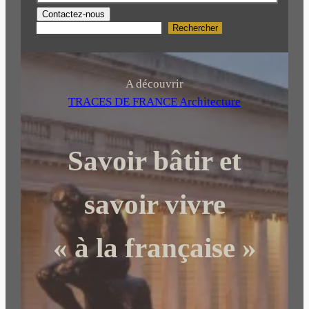
Contactez-nous
Rechercher
R
e
c
h
A découvrir
e
TRACES DE FRANCE Architecture
r
c
Savoir bâtir et
h
e
r
savoir vivre
« à la française »