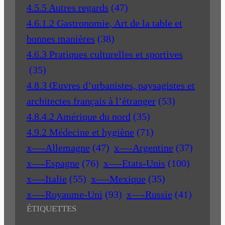
4.5.5 Autres regards
(47)
4.6.1.2 Gastronomie, Art de la table et
bonnes manières
(38)
4.6.3 Pratiques culturelles et sportives
(35)
4.8.3 Œuvres d’urbanistes, paysagistes et
architectes français à l’étranger
(53)
4.8.4.2 Amérique du nord
(35)
4.9.2 Médecine et hygiène
(71)
x—-Allemagne
(47)
x—-Argentine
(37)
x—-Espagne
(76)
x—-Etats-Unis
(100)
x—-Italie
(55)
x—-Mexique
(35)
x—-Royaume-Uni
(93)
x—-Russie
(41)
ÉTIQUETTES