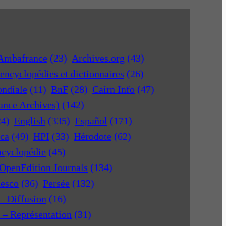
Ambafrance
(23)
Archives.org
(43)
encyclopédies et dictionnaires
(26)
ondiale
(11)
BnF
(28)
Cairn Info
(47)
rance Archives)
(142)
24)
English
(335)
Español
(171)
ica
(49)
HPI
(33)
Hérodote
(62)
ncyclopédie
(45)
OpenEdition Journals
(134)
nesco
(36)
Persée
(132)
 – Diffusion
(16)
r – Représentation
(31)