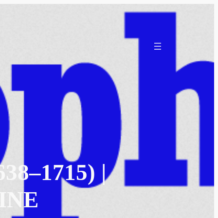
8–1715) |
INE