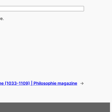
e.
e (1033-1109) | Philosophie magazine
→