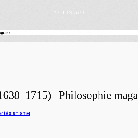
27 JUIN 2023
1638–1715) | Philosophie maga
cartésianisme