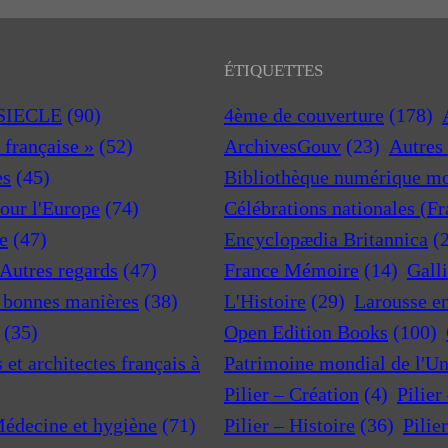
ÉTIQUETTES
 SIECLE
(90)
4ème de couverture
(178)
a française »
(52)
ArchivesGouv
(23)
Autres 
es
(45)
Bibliothèque numérique m
pour l'Europe
(74)
Célébrations nationales (F
e
(47)
Encyclopædia Britannica
(
 Autres regards
(47)
France Mémoire
(14)
Gall
t bonnes manières
(38)
L'Histoire
(29)
Larousse e
(35)
Open Edition Books
(100)
et architectes français à
Patrimoine mondial de l'U
Pilier – Création
(4)
Pilier
Médecine et hygiène
(71)
Pilier – Histoire
(36)
Pilie