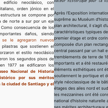
valeur historique pour la vi
edificio neoclásico, con
italiano, orden jónico en el
Après l’Exposition internatio
a estructura se compone por
suprême au Muséum d’histoire 
a de norte a sur por un eje
plan architectural, il s’agit
n. Como consecuencia de los
caractéristiques typiques de
mportantes daños, siendo
premier étage et ordre corin
 se le agregaron nuevos
composée d’un plan rectangu
pilastras que sostienen el
central passant par un hall e
rzaron el estilo neoclásico
tremblements de terre de 18
yeron los segundos pisos de
importants et a été restau
en 1977 se edificaron los
éléments esthétiques ont été
useo Nacional de Historia
soutiennent le portique et 
stórico por sus méritos
style néoclassique de le bâ
a la ciudad de Santiago y el
étages des ailes nord et sud
les mezzanines ont été cons
national d’histoire naturell
ses mérites architecturaux et