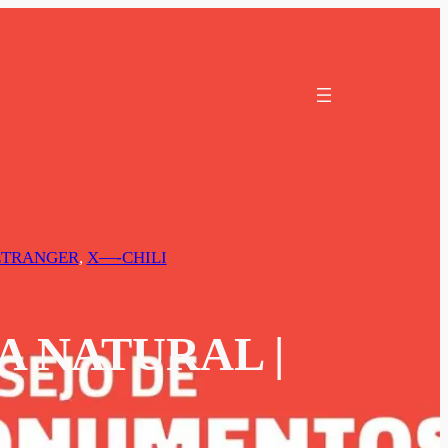
’ÉTRANGER
, 
X—-CHILI
A NATURAL |