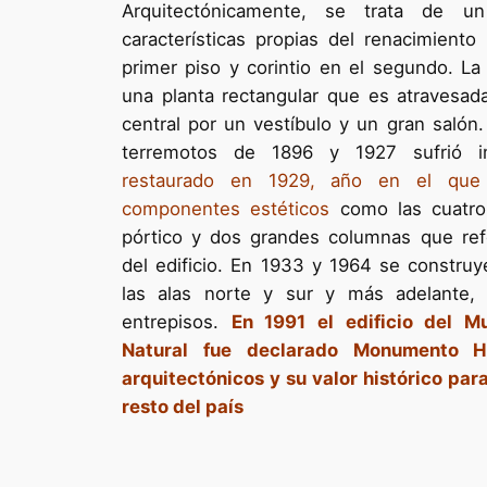
Arquitectónicamente, se trata de un 
características propias del renacimiento 
primer piso y corintio en el segundo. L
una planta rectangular que es atravesad
central por un vestíbulo y un gran saló
terremotos de 1896 y 1927 sufrió i
restaurado en 1929, año en el que
componentes estéticos
como las cuatro 
pórtico y dos grandes columnas que refo
del edificio. En 1933 y 1964 se constru
las alas norte y sur y más adelante, 
entrepisos.
En 1991 el edificio del M
Natural fue declarado Monumento Hi
arquitectónicos y su valor histórico par
resto del país