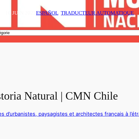
10 JUIN 2023
ESPAÑOL
, 
TRADUCTEUR AUTOMATIQUE
toria Natural | CMN Chile
s d’urbanistes, paysagistes et architectes français à l’ét