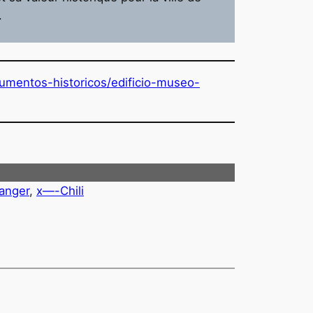
.
entos-historicos/edificio-museo-
ranger
, 
x—-Chili