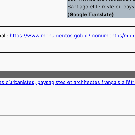
Santiago et le reste du pays
(
Google Translate)
nal :
https://www.monumentos.gob.cl/monumentos/monum
s d’urbanistes, paysagistes et architectes français à l’ét