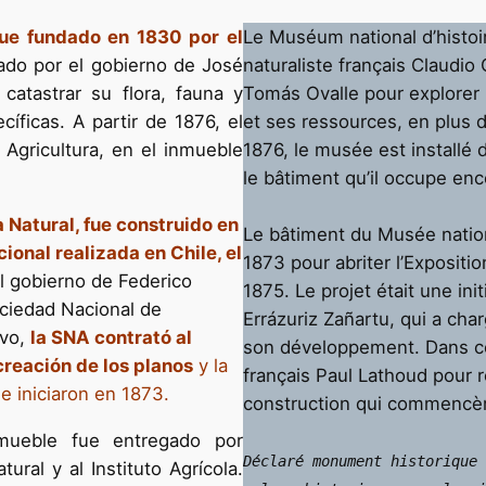
fue fundado en 1830 por el
Le Muséum national d’histoir
tado por el gobierno de José
naturaliste français Claudi
 catastrar su flora, fauna y
Tomás Ovalle pour explorer le
íficas. A partir de 1876, el
et ses ressources, en plus d
Agricultura, en el inmueble
1876, le musée est installé 
le bâtiment qu’il occupe enc
a Natural, fue construido en
Le bâtiment du Musée nationa
ional realizada en Chile, el
1873 pour abriter l’Expositio
el gobierno de Federico
1875. Le projet était une in
ociedad Nacional de
Errázuriz Zañartu, qui a char
ivo,
la SNA contrató al
son développement. Dans cet
creación de los planos
y la
français Paul Lathoud pour ré
e iniciaron en 1873.
construction qui commencèr
inmueble fue entregado por
Déclaré monument historique 
ral y al Instituto Agrícola.