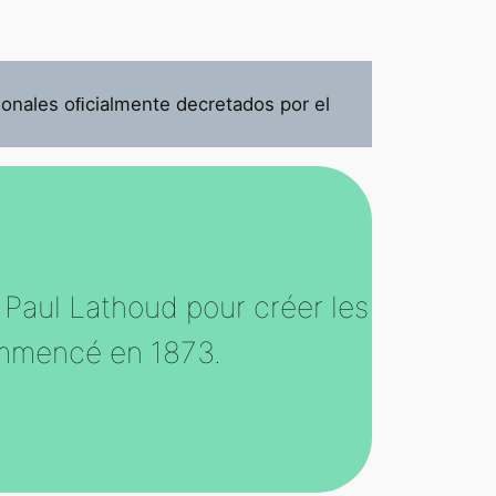
onales oﬁcialmente decretados por el
s Paul Lathoud pour créer les
commencé en 1873.