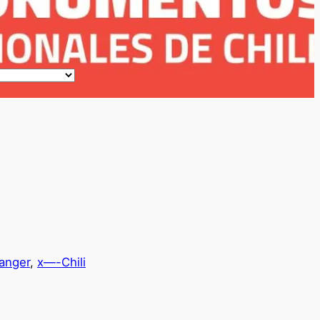
ranger
, 
x—-Chili