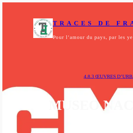
Aller
au
contenu
TRACES DE FR
Pour l’amour du pays, par les 
4.8.3 ŒUVRES D’URB
MUSEO NACI