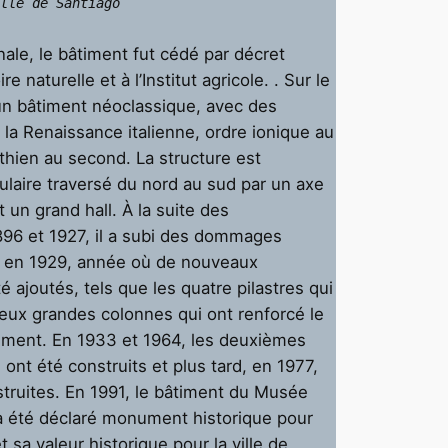
lle de Santiago
nale, le bâtiment fut cédé par décret
naturelle et à l’Institut agricole. . Sur le
 d’un bâtiment néoclassique, avec des
 la Renaissance italienne, ordre ionique au
thien au second. La structure est
laire traversé du nord au sud par un axe
t un grand hall. À la suite des
96 et 1927, il a subi des dommages
ré en 1929, année où de nouveaux
 ajoutés, tels que les quatre pilastres qui
deux grandes colonnes qui ont renforcé le
timent. En 1933 et 1964, les deuxièmes
 ont été construits et plus tard, en 1977,
truites. En 1991, le bâtiment du Musée
e a été déclaré monument historique pour
 sa valeur historique pour la ville de