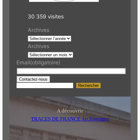
30 359 visites
Archives
Archives
Email
(obligatoire)
Contactez-nous
Rechercher
R
e
c
h
A découvrir
e
TRACES DE FRANCE Architecture
r
c