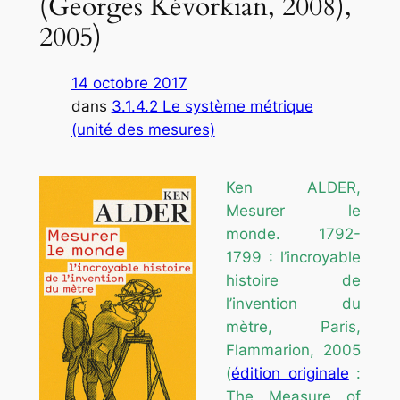
(Georges Kévorkian, 2008),
2005)
14 octobre 2017
dans
3.1.4.2 Le système métrique
(unité des mesures)
Ken ALDER,
Mesurer le
monde.
1792-
1799 : l’incroyable
histoire de
l’invention du
mètre,
Paris,
Flammarion, 2005
(
édition originale
:
The Measure of