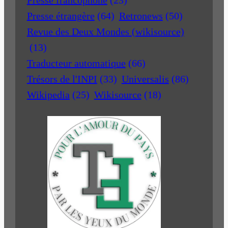
Presse francophone
(23)
Presse étrangère
(64)
Retronews
(50)
Revue des Deux Mondes (wikisource)
(13)
Traducteur automatique
(66)
Trésors de l'INPI
(33)
Universalis
(86)
Wikipedia
(25)
Wikisource
(18)