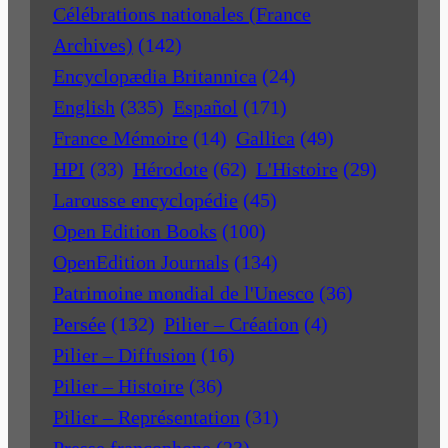
Célébrations nationales (France
Archives)
(142)
Encyclopædia Britannica
(24)
English
(335)
Español
(171)
France Mémoire
(14)
Gallica
(49)
HPI
(33)
Hérodote
(62)
L'Histoire
(29)
Larousse encyclopédie
(45)
Open Edition Books
(100)
OpenEdition Journals
(134)
Patrimoine mondial de l'Unesco
(36)
Persée
(132)
Pilier – Création
(4)
Pilier – Diffusion
(16)
Pilier – Histoire
(36)
Pilier – Représentation
(31)