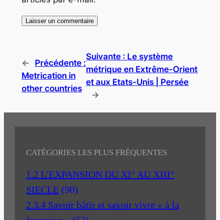
Suivante :
Le système
←
Précédente :
métrique en Extrême-Orient
Metrication in
et aux Etats-Unis | Persée
other countries
→
CATÉGORIES LES PLUS FRÉQUENTES
1.2 L'EXPANSION DU XI° AU XIII°
SIECLE
(90)
2.3.4 Savoir bâtir et savoir vivre « à la