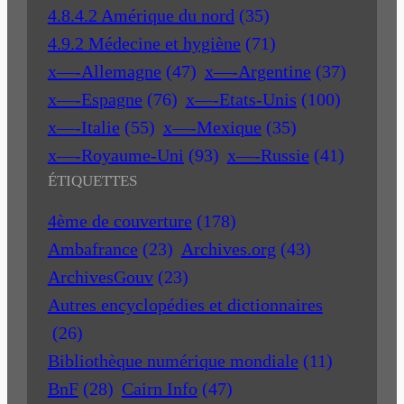
4.8.4.2 Amérique du nord
(35)
4.9.2 Médecine et hygiène
(71)
x—-Allemagne
(47)
x—-Argentine
(37)
x—-Espagne
(76)
x—-Etats-Unis
(100)
x—-Italie
(55)
x—-Mexique
(35)
x—-Royaume-Uni
(93)
x—-Russie
(41)
ÉTIQUETTES
4ème de couverture
(178)
Ambafrance
(23)
Archives.org
(43)
ArchivesGouv
(23)
Autres encyclopédies et dictionnaires
(26)
Bibliothèque numérique mondiale
(11)
BnF
(28)
Cairn Info
(47)