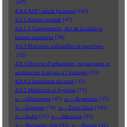
(47)
4.4.4 XIX° siècle (science)
(42)
4.5.5 Autres regards
(47)
4.6.1.2 Gastronomie, Art de la table et
bonnes manières
(38)
4.6.3 Pratiques culturelles et sportives
(35)
4.8.3 Œuvres d’urbanistes, paysagistes et
architectes français à l’étranger
(53)
4.8.4.2 Amérique du nord
(35)
4.9.2 Médecine et hygiène
(71)
x—-Allemagne
(47)
x—-Argentine
(37)
x—-Espagne
(76)
x—-Etats-Unis
(100)
x—-Italie
(55)
x—-Mexique
(35)
x—-Royaume-Uni
(93)
x—-Russie
(41)