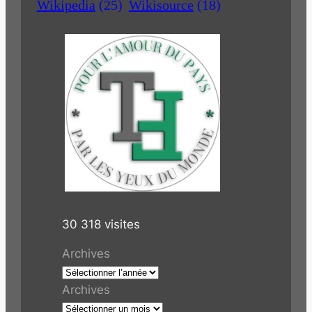
Wikipedia
(25)
Wikisource
(18)
30 318 visites
Archives
Archives