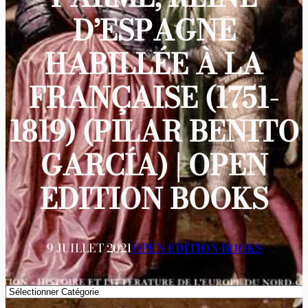
D’ESPAGNE
HABILLÉE À LA
FRANÇAISE (1751-
1819) (PILAR BENITO
GARCÍA) | OPEN
EDITION BOOKS
9 JUILLET 2021
OPEN EDITION BOOKS
Catégories