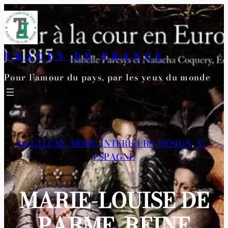
Aller
au
contenu
TRACES DE FRANCE
Pour l’amour du pays, par les yeux du monde
4.6.1.3 LUXE, MODE, INTERIEURS, DESIGN
, 
X—-
ESPAGNE
MARIE-LOUISE DE
PARME, REINE