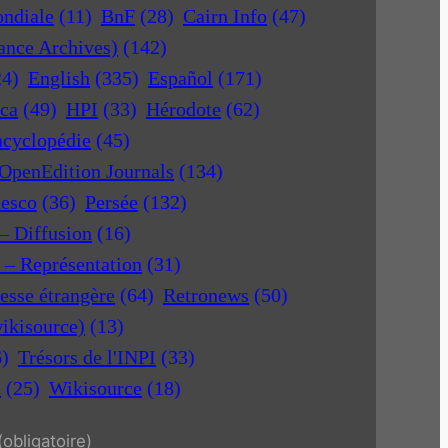
ondiale
(11)
BnF
(28)
Cairn Info
(47)
rance Archives)
(142)
24)
English
(335)
Español
(171)
ica
(49)
HPI
(33)
Hérodote
(62)
ncyclopédie
(45)
OpenEdition Journals
(134)
nesco
(36)
Persée
(132)
 – Diffusion
(16)
r – Représentation
(31)
esse étrangère
(64)
Retronews
(50)
ikisource)
(13)
6)
Trésors de l'INPI
(33)
a
(25)
Wikisource
(18)
(obligatoire)