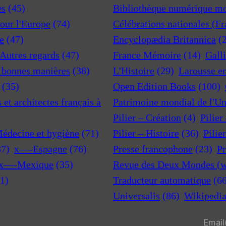
es
(45)
Bibliothèque numérique m
pour l'Europe
(74)
Célébrations nationales (F
e
(47)
Encyclopædia Britannica
(
 Autres regards
(47)
France Mémoire
(14)
Gall
t bonnes manières
(38)
L'Histoire
(29)
Larousse e
(35)
Open Edition Books
(100)
et architectes français à
Patrimoine mondial de l'U
Pilier – Création
(4)
Pilier
Médecine et hygiène
(71)
Pilier – Histoire
(36)
Pilie
37)
x—-Espagne
(76)
Presse francophone
(23)
Pr
x—-Mexique
(35)
Revue des Deux Mondes (w
1)
Traducteur automatique
(6
Universalis
(86)
Wikipedi
Email