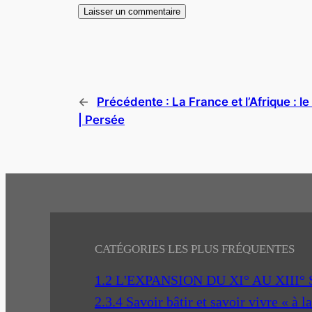
←
Précédente :
La France et l’Afrique : 
| Persée
CATÉGORIES LES PLUS FRÉQUENTES
1.2 L'EXPANSION DU XI° AU XIII°
2.3.4 Savoir bâtir et savoir vivre « à l