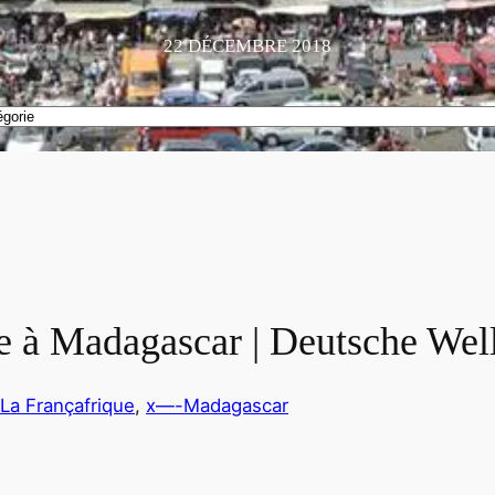
22 DÉCEMBRE 2018
e à Madagascar | Deutsche Wel
 La Françafrique
, 
x—-Madagascar