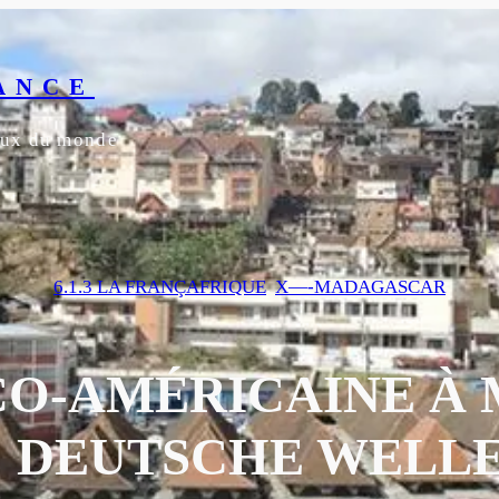
ANCE
yeux du monde
6.1.3 LA FRANÇAFRIQUE
, 
X—-MADAGASCAR
CO-AMÉRICAINE À
| DEUTSCHE WELL