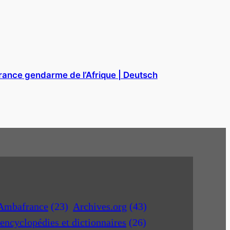
rance gendarme de l’Afrique | Deutsch
Ambafrance
(23)
Archives.org
(43)
encyclopédies et dictionnaires
(26)