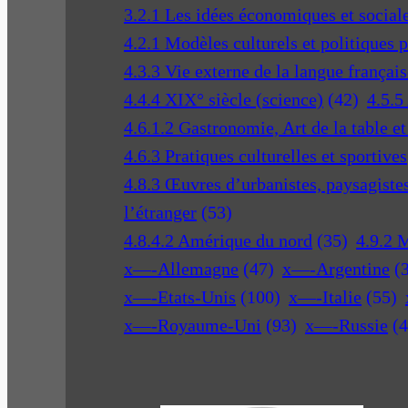
3.2.1 Les idées économiques et social
4.2.1 Modèles culturels et politiques 
4.3.3 Vie externe de la langue français
4.4.4 XIX° siècle (science)
(42)
4.5.5
4.6.1.2 Gastronomie, Art de la table e
4.6.3 Pratiques culturelles et sportives
4.8.3 Œuvres d’urbanistes, paysagistes 
l’étranger
(53)
4.8.4.2 Amérique du nord
(35)
4.9.2 
x—-Allemagne
(47)
x—-Argentine
(
x—-Etats-Unis
(100)
x—-Italie
(55)
x—-Royaume-Uni
(93)
x—-Russie
(4