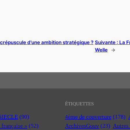
le crépuscule d’une ambition stratégique ?
Suivante :
La F
Welle
→
ÉTIQUETTES
 SIECLE
(90)
4ème de couverture
(178)
a française »
(52)
ArchivesGouv
(23)
Autres 