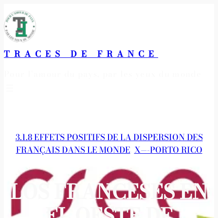
Aller
au
contenu
TRACES DE FRANCE
Pour l’amour du pays, par les yeux du monde
3.1.8 EFFETS POSITIFS DE LA DISPERSION DES
FRANÇAIS DANS LE MONDE
, 
X—-PORTO RICO
LOS FRANCESES EN
EL OESTE DE