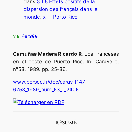
dans
3.1.8 Effets positifs de la
dispersion des français dans le
monde
, 
x—-Porto Rico
via
Persée
Camuñas Madera Ricardo R
. Los Franceses
en el oeste de Puerto Rico. In:
Caravelle
,
n°53, 1989. pp. 25-36.
www.persee.fr/doc/carav_1147-
6753_1989_num_53_1_2405
RÉSUMÉ