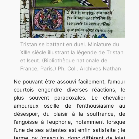
Tristan se battant en duel. Miniature du
XIIIe siècle illustrant la légende de Tristan
et Iseut. (Bibliothèque nationale de
France, Paris.) Ph. Coll. Archives Nathan
Ne pouvant être assouvi facilement, l’amour
courtois engendre diverses réactions, le
plus souvent paradoxales. Le chevalier
amoureux oscille de l’enthousiasme au
désespoir, du plaisir à la souffrance, de
l’angoisse à l’euphorie, notamment lorsque
l’une de ses attentes est enfin satisfaite ; le
terme joy (masculin, donc différent de joie)