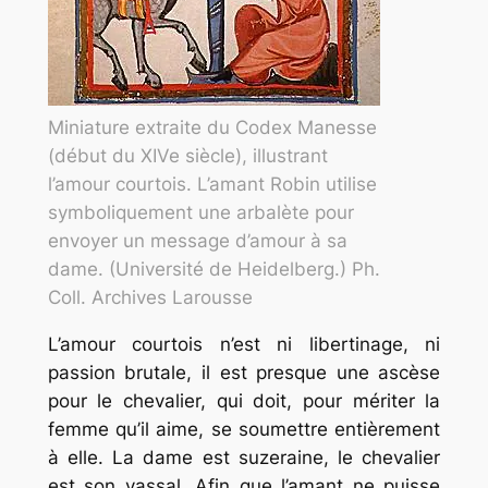
Miniature extraite du Codex Manesse
(début du XIVe siècle), illustrant
l’amour courtois. L’amant Robin utilise
symboliquement une arbalète pour
envoyer un message d’amour à sa
dame. (Université de Heidelberg.) Ph.
Coll. Archives Larousse
L’amour courtois n’est ni libertinage, ni
passion brutale, il est presque une ascèse
pour le chevalier, qui doit, pour mériter la
femme qu’il aime, se soumettre entièrement
à elle. La dame est suzeraine, le chevalier
est son vassal. Afin que l’amant ne puisse