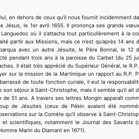
, en dehors de ceux qu’il nous fournit incidemment dans s
 Jésus, le 1er avril 1655. Il prononça ses grands vœux 
 Languedoc où il s’attacha tout particulièrement à la c
aité partir aux Missions, mais ce n’est qu’après 14 ans d
embarqua avec un autre Jésuite, le Père Bonnal, le 12
fecté pendant trois ans à la paroisse du Carbet (du 25 j
er sur la mission de la Martinique un rapport au R.P. Pr
arrassé de toute fonction curiale, il eut la responsabil
 son séjour à Saint-Christophe, mais il semble qu’il ait d
e de 51 ans. A travers ses lettres Mongin apparaît comme
up de Jésuites (ceux de Pékin avaient été nommés di
observations sur la Comète qu’il observe à Saint-Christop
eux et scientifiques, no­tamment le Journal des Savants
 l’Homme Marin du Diamant en 1671).