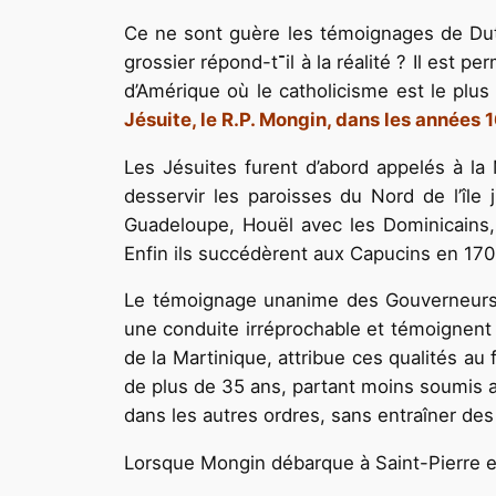
Ce ne sont guère les témoignages de Dute
grossier répond-t־il à la réalité ? Il est permis d’en douter lorsqu’on considère, qu’aujourd’hui en­core, les Antilles Françaises sont un des pays
d’Amérique où le catholicisme est le plu
Jésuite, le R.P. Mongin, dans les années 
Les Jésuites furent d’abord appelés à la
desservir les paroisses du Nord de l’île
Guadeloupe, Houël avec les Dominicains, 
Enfin ils succédèrent aux Capucins en 17
Le témoignage unanime des Gouverneurs et 
une conduite irréprochable et témoi­gnent 
de la Marti­nique, attribue ces qualités au
de plus de 35 ans, partant moins soumis au
dans les autres ordres, sans entraîner des
Lorsque Mongin débarque à Saint-Pierre e