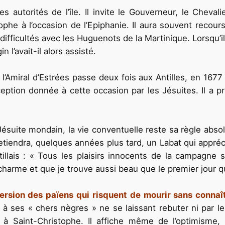
es autorités de l’île. Il invite le Gouverneur, le Cheval
ophe à l’occasion de l’Epiphanie. Il aura souvent reco
s difficultés avec les Huguenots de la Martinique. Lorsqu’
 l’avait-il alors assisté.
 l’Amiral d’Estrées passe deux fois aux Antilles, en 167
éception donnée à cette occasion par les Jésuites. Il 
suite mondain, la vie conventuelle reste sa règle absolu
etiendra, quelques années plus tard, un Labat qui apprécia
illais : « Tous les plaisirs innocents de la campagne s
harme et que je trouve aussi beau que le premier jour que
version des païens qui risquent de mourir sans connaît
à ses « chers nègres » ne se laissant rebuter ni par les
 Saint-Christophe. Il affiche même de l’opti­misme, ca