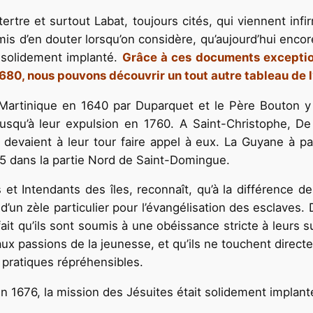
rtre et surtout Labat, toujours cités, qui viennent inf
s solidement implanté.
Grâce à ces documents exception
1680, nous pou­vons découvrir un tout autre tableau de 
 Martinique en 1640 par Duparquet et le Père Bouton y 
 jusqu’à leur expulsion en 1760. A Saint-Christophe, De
devaient à leur tour faire appel à eux. La Guyane à par
05 dans la partie Nord de Saint-Domingue.
Intendants des îles, reconnaît, qu’à la différence des 
d’un zèle particulier pour l’évangélisation des esclaves. 
 fait qu’ils sont soumis à une obéissance stricte à leurs 
x passions de la jeunesse, et qu’ils ne touchent directe
 pratiques répréhensibles.
n 1676, la
mission des Jésuites était solidement implanté