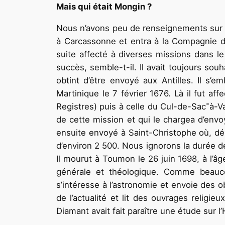
Mais qui était Mongin ?
Nous n’avons peu de renseignements sur lui
à Carcassonne et entra à la Compagnie de
suite affecté à diverses missions dans le
succès, semble-t-il. Il avait toujours souh
obtint d’être envoyé aux Antilles. Il s’
Martinique le 7 février 1676. Là il fut af
Registres) puis à celle du Cul-de-Sac־à-Vaches. Il était très apprécié du Supérieur Général, le R.P. Le Mercier qui s’at­tachait à la restauration
de cette mission et qui le chargea d’envoy
ensuite en­voyé à Saint-Christophe où, déb
d’environ 2 500. Nous ignorons la durée de
Il mourut à Toumon le 26 juin 1698, à l’âg
générale et théologique. Com­me beauco
s’intéresse à l’astro­nomie et envoie des 
de l’actualité et lit des ouvrages religi
Diamant avait fait paraître une étude sur