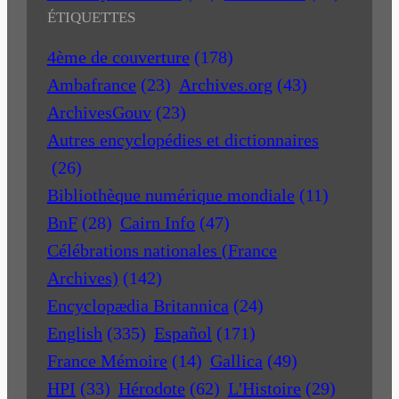
ÉTIQUETTES
4ème de couverture
(178)
Ambafrance
(23)
Archives.org
(43)
ArchivesGouv
(23)
Autres encyclopédies et dictionnaires
(26)
Bibliothèque numérique mondiale
(11)
BnF
(28)
Cairn Info
(47)
Célébrations nationales (France
Archives)
(142)
Encyclopædia Britannica
(24)
English
(335)
Español
(171)
France Mémoire
(14)
Gallica
(49)
HPI
(33)
Hérodote
(62)
L'Histoire
(29)