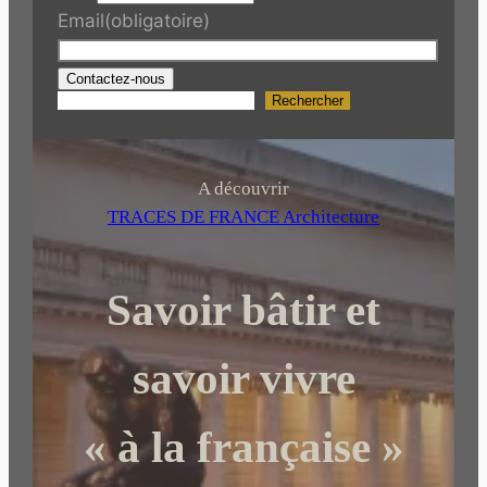
Email
(obligatoire)
Contactez-nous
Rechercher
R
e
c
h
A découvrir
e
TRACES DE FRANCE Architecture
r
c
Savoir bâtir et
h
e
r
savoir vivre
« à la française »