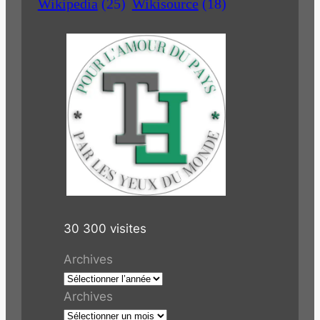
Wikipedia
(25)
Wikisource
(18)
30 300 visites
Archives
Archives