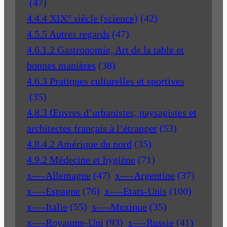
(47)
4.4.4 XIX° siècle (science)
(42)
4.5.5 Autres regards
(47)
4.6.1.2 Gastronomie, Art de la table et
bonnes manières
(38)
4.6.3 Pratiques culturelles et sportives
(35)
4.8.3 Œuvres d’urbanistes, paysagistes et
architectes français à l’étranger
(53)
4.8.4.2 Amérique du nord
(35)
4.9.2 Médecine et hygiène
(71)
x—-Allemagne
(47)
x—-Argentine
(37)
x—-Espagne
(76)
x—-Etats-Unis
(100)
x—-Italie
(55)
x—-Mexique
(35)
x—-Royaume-Uni
(93)
x—-Russie
(41)