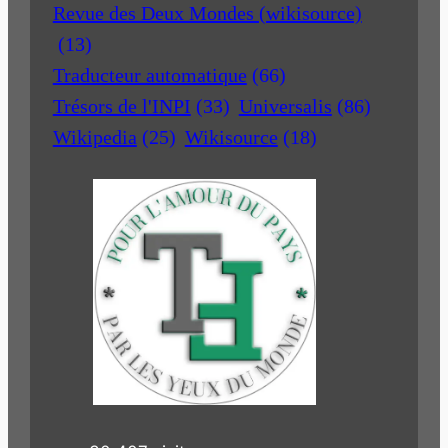
Revue des Deux Mondes (wikisource)
(13)
Traducteur automatique
(66)
Trésors de l'INPI
(33)
Universalis
(86)
Wikipedia
(25)
Wikisource
(18)