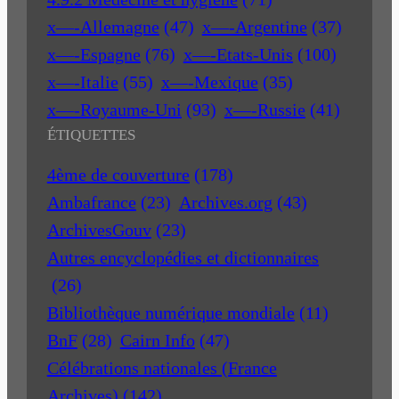
x—-Allemagne
(47)
x—-Argentine
(37)
x—-Espagne
(76)
x—-Etats-Unis
(100)
x—-Italie
(55)
x—-Mexique
(35)
x—-Royaume-Uni
(93)
x—-Russie
(41)
ÉTIQUETTES
4ème de couverture
(178)
Ambafrance
(23)
Archives.org
(43)
ArchivesGouv
(23)
Autres encyclopédies et dictionnaires
(26)
Bibliothèque numérique mondiale
(11)
BnF
(28)
Cairn Info
(47)
Célébrations nationales (France
Archives)
(142)