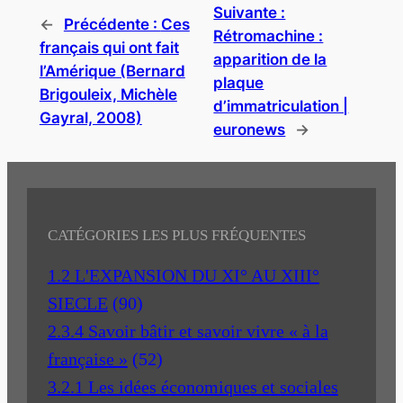
Suivante :
←
Précédente :
Ces
Rétromachine :
français qui ont fait
apparition de la
l’Amérique (Bernard
plaque
Brigouleix, Michèle
d’immatriculation |
Gayral, 2008)
euronews
→
CATÉGORIES LES PLUS FRÉQUENTES
1.2 L'EXPANSION DU XI° AU XIII°
SIECLE
(90)
2.3.4 Savoir bâtir et savoir vivre « à la
française »
(52)
3.2.1 Les idées économiques et sociales