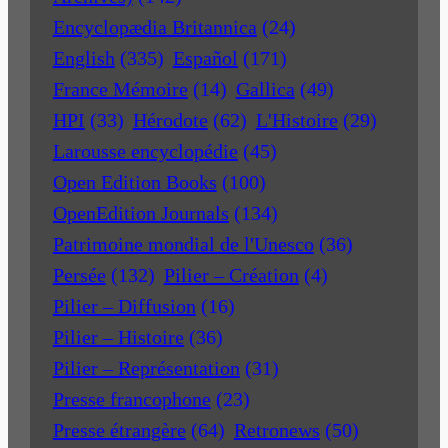
Encyclopædia Britannica
(24)
English
(335)
Español
(171)
France Mémoire
(14)
Gallica
(49)
HPI
(33)
Hérodote
(62)
L'Histoire
(29)
Larousse encyclopédie
(45)
Open Edition Books
(100)
OpenEdition Journals
(134)
Patrimoine mondial de l'Unesco
(36)
Persée
(132)
Pilier – Création
(4)
Pilier – Diffusion
(16)
Pilier – Histoire
(36)
Pilier – Représentation
(31)
Presse francophone
(23)
Presse étrangère
(64)
Retronews
(50)