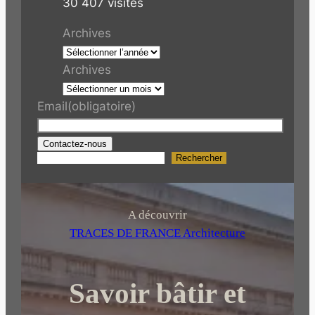
30 407 visites
Archives
Archives
Email
(obligatoire)
Contactez-nous
Rechercher
R
e
c
h
A découvrir
e
TRACES DE FRANCE Architecture
r
c
Savoir bâtir et
h
e