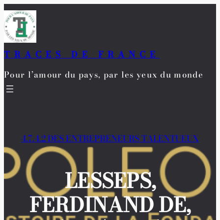
Aller
au
contenu
TRACES DE FRANCE
Pour l’amour du pays, par les yeux du monde
4.7.4.2 DES ENTREPRENEURS TALENTUEUX
LESSEPS,
FERDINAND DE,