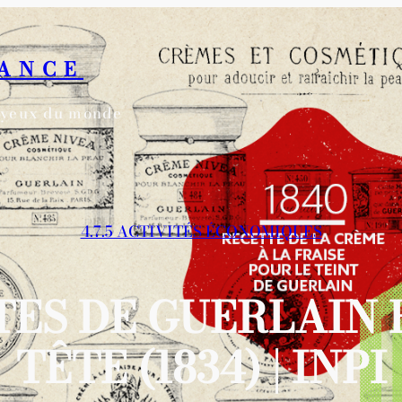
RANCE
s yeux du monde
4.7.5 ACTIVITÉS ÉCONOMIQUES
TES DE GUERLAIN 
TÊTE (1834) | INPI