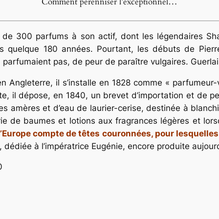
Comment pérenniser l’exceptionnel…
 de 300 parfums à son actif, dont les légendaires Sh
 quelque 180 années. Pourtant, les débuts de Pierre
se parfumaient pas, de peur de paraître vulgaires. Guerlain
Angleterre, il s’installe en 1828 comme « parfumeur-v
nte, il dépose, en 1840, un brevet d’importation et de
s amères et d’eau de laurier-cerise, destinée à blanchir
rie de baumes et lotions aux fragrances légères et lor
ue l’Europe compte de têtes couronnées, pour lesquelle
 dédiée à l’impératrice Eugénie, encore produite aujou
0