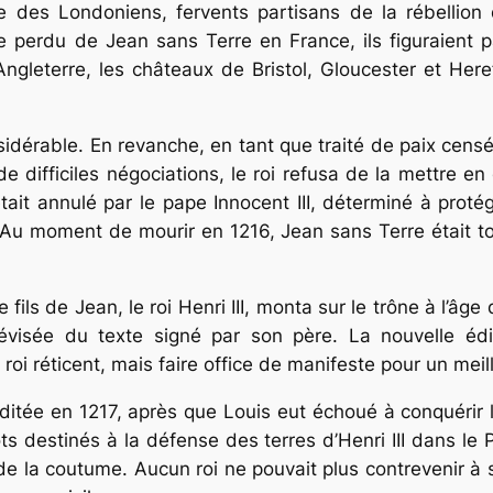
des Londoniens, fervents partisans de la rébellion
e perdu de Jean sans Terre en France, ils figuraient pa
ngleterre, les châteaux de Bristol, Gloucester et Here
sidérable. En revanche, en tant que traité de paix censé
 difficiles négociations, le roi refusa de la mettre en
tait annulé par le pape Innocent III, déterminé à proté
 Au moment de mourir en 1216, Jean sans Terre était to
ils de Jean, le roi Henri III, monta sur le trône à l’â
évisée du texte signé par son père. La nouvelle éd
roi réticent, mais faire office de manifeste pour un mei
ditée en 1217, après que Louis eut échoué à conquérir l
s destinés à la défense des terres d’Henri III dans l
 de la coutume. Aucun roi ne pouvait plus contrevenir 