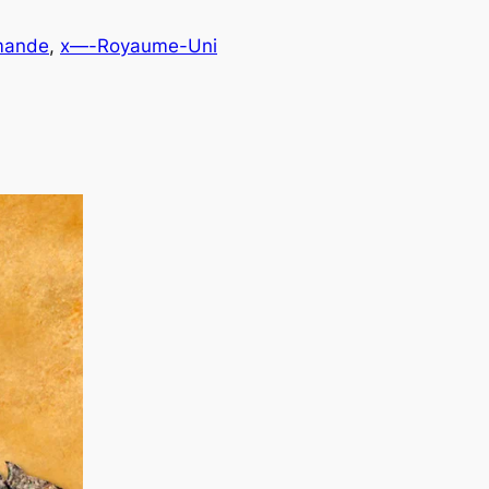
rmande
, 
x—-Royaume-Uni