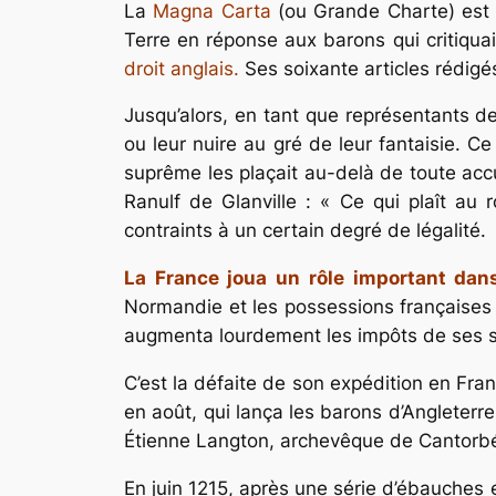
La
Magna Carta
(ou Grande Charte) est l
Terre en réponse aux barons qui critiquai
droit anglais.
Ses soixante articles rédigés
Jusqu’alors, en tant que représentants de
ou leur nuire au gré de leur fantaisie. Ce
suprême les plaçait au-delà de toute accus
Ranulf de Glanville :
« Ce qui plaît au r
contraints à un certain degré de légalité.
La France joua un rôle important dan
Normandie et les possessions françaises a
augmenta lourdement les impôts de ses suje
C’est la défaite de son expédition en Fr
en août, qui lança les barons d’Angleterre 
Étienne Langton, archevêque de Cantorbér
En juin 1215, après une série d’ébauches e