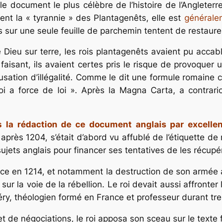
e document le plus célèbre de l’histoire de l’Angleterre
ent la « tyrannie » des Plantagenêts, elle est
générale
 sur une seule feuille de parchemin tentent de restaurer
 Dieu sur terre, les rois plantagenêts avaient pu accabl
 faisant, ils avaient certes pris le risque de provoquer u
ation d’illégalité. Comme le dit une formule romaine célè
oi a force de loi ».
Après la
Magna Carta
,
a contrar
s la rédaction de ce document anglais par excellen
près 1204, s’était d’abord vu affublé de l’étiquette de 
ts anglais pour financer ses tentatives de les récupérer,
ance en 1214, et notamment la destruction de son armée 
sur la voie de la rébellion. Le roi devait aussi affronte
y, théologien formé en France et professeur durant tre
t de négociations, le roi apposa son sceau sur le texte 