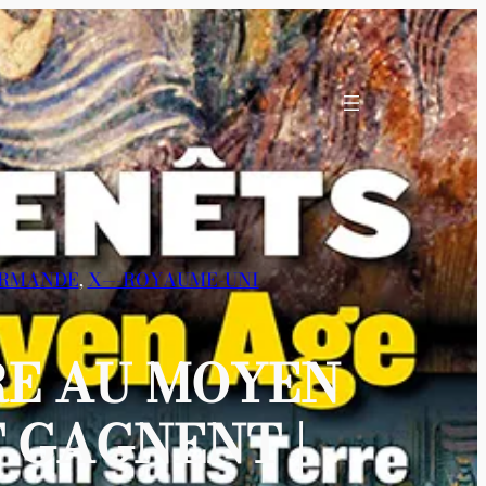
ORMANDE
, 
X—-ROYAUME-UNI
RE AU MOYEN
T GAGNENT |