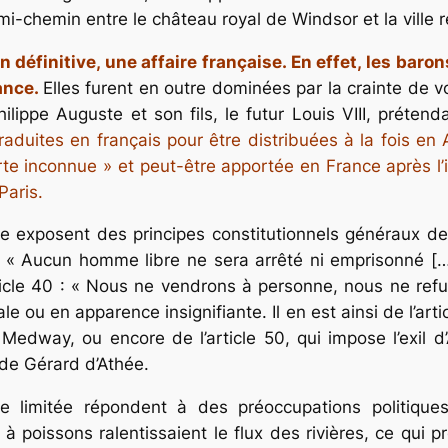
i-chemin entre le château royal de Windsor et la ville 
définitive, une affaire française. En effet, les baron
ance.
Elles furent en outre dominées par la crainte de voi
hilippe Auguste et son fils, le futur Louis VIII, préten
raduites en français pour être distribuées à la fois e
 inconnue » et peut-être apportée en France après l’in
Paris.
 exposent des principes constitutionnels généraux dest
:
« Aucun homme libre ne sera arrêté ni emprisonné
[
ticle 40 :
« Nous ne vendrons à personne, nous ne refus
le ou en apparence insignifiante. Il en est ainsi de l’arti
Medway, ou encore de l’article 50, qui impose l’exil 
 de Gérard d’Athée.
limitée répondent à des préoccupations politiques 
 poissons ralentissaient le flux des rivières, ce qui 