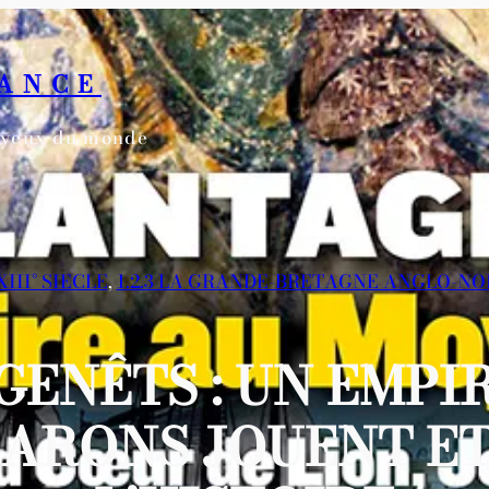
RANCE
s yeux du monde
XIII° SIECLE
, 
1.2.3 LA GRANDE-BRETAGNE ANGLO-N
GENÊTS : UN EMPI
BARONS JOUENT E