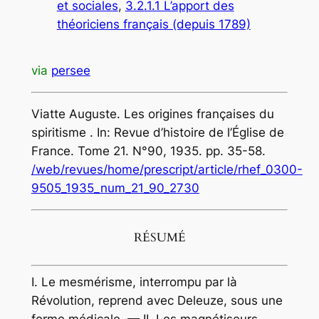
et sociales
, 
3.2.1.1 L’apport des
théoriciens français (depuis 1789)
via
persee
Viatte Auguste. Les origines françaises du
spiritisme . In:
Revue d’histoire de l’Église de
France
. Tome 21. N°90, 1935. pp. 35-58.
/web/revues/home/prescript/article/rhef_0300-
9505_1935_num_21_90_2730
RÉSUMÉ
I. Le mesmérisme, interrompu par là
Révolution, reprend avec Deleuze, sous une
forme médicale. — II. Les magnétiseurs