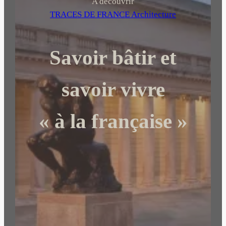
h
A découvrir
e
TRACES DE FRANCE Architecture
r
c
Savoir bâtir et
h
e
r
savoir vivre
« à la française »