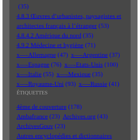
(35)
4.8.3 Œuvres d’urbanistes, paysagistes et
architectes français à l’étranger
(53)
4.8.4.2 Amérique du nord
(35)
4.9.2 Médecine et hygiène
(71)
x—-Allemagne
(47)
x—-Argentine
(37)
x—-Espagne
(76)
x—-Etats-Unis
(100)
x—-Italie
(55)
x—-Mexique
(35)
x—-Royaume-Uni
(93)
x—-Russie
(41)
ÉTIQUETTES
4ème de couverture
(178)
Ambafrance
(23)
Archives.org
(43)
ArchivesGouv
(23)
Autres encyclopédies et dictionnaires