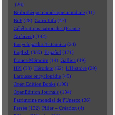
(26)
Bibliothèque numérique mondiale
(11)
BnF
(28)
Cairn Info
(47)
Célébrations nationales (France
Archives)
(142)
Encyclopædia Britannica
(24)
English
(335)
Español
(171)
France Mémoire
(14)
Gallica
(49)
HPI
(33)
Hérodote
(62)
L'Histoire
(29)
Larousse encyclopédie
(45)
Open Edition Books
(100)
OpenEdition Journals
(134)
Patrimoine mondial de l'Unesco
(36)
Persée
(132)
Pilier – Création
(4)