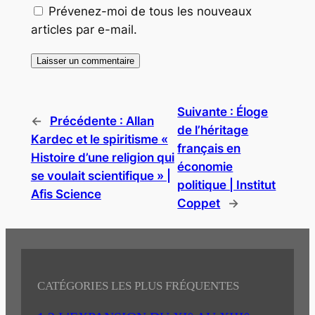
Prévenez-moi de tous les nouveaux
articles par e-mail.
Suivante :
Éloge
←
Précédente :
Allan
de l’héritage
Kardec et le spiritisme «
français en
Histoire d’une religion qui
économie
se voulait scientifique » |
politique | Institut
Afis Science
Coppet
→
CATÉGORIES LES PLUS FRÉQUENTES