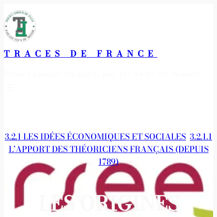
Aller
au
contenu
TRACES DE FRANCE
Pour l’amour du pays, par les yeux du monde
3.2.1 LES IDÉES ÉCONOMIQUES ET SOCIALES
, 
3.2.1.1
L’APPORT DES THÉORICIENS FRANÇAIS (DEPUIS
1789)
LES ORIGINES