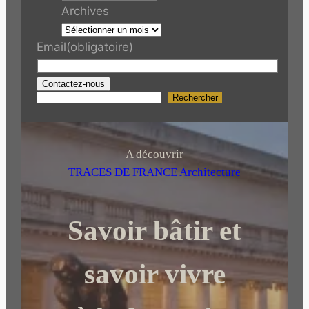
Archives
Email
(obligatoire)
Contactez-nous
Rechercher
R
e
c
h
A découvrir
e
TRACES DE FRANCE Architecture
r
c
Savoir bâtir et
h
e
r
savoir vivre