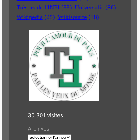
Trésors de l'INPI
(33)
Universalis
(86)
Wikipedia
(25)
Wikisource
(18)
30 301 visites
Archives