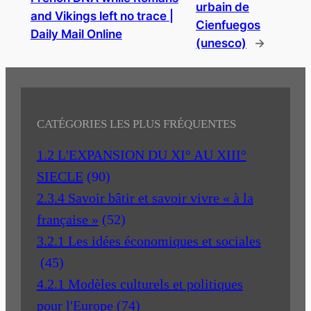
urbain de
and Vikings left no trace |
Cienfuegos
Daily Mail Online
(unesco)
→
CATÉGORIES LES PLUS FRÉQUENTES
1.2 L'EXPANSION DU XI° AU XIII°
SIECLE
(90)
2.3.4 Savoir bâtir et savoir vivre « à la
française »
(52)
3.2.1 Les idées économiques et sociales
(45)
4.2.1 Modèles culturels et politiques
pour l'Europe
(74)