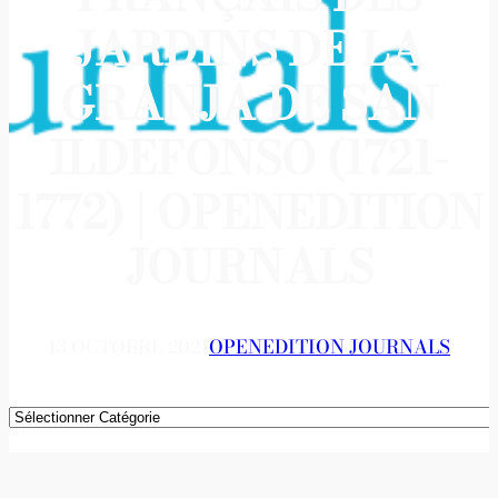
JARDINS DE LA
GRANJA DE SAN
ILDEFONSO (1721-
1772) | OPENEDITION
JOURNALS
13 OCTOBRE 2021
OPENEDITION JOURNALS
Catégories