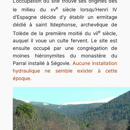
L’occupation du site trouve ses origines dès
e
le milieu du xv
siècle lorsqu’Henri IV
d’Espagne décide d’y établir un ermitage
dédié à saint Ildephonse, archevêque de
e
Tolède de la première moitié du vii
siècle,
auquel il voue un culte fervent. Le site est
ensuite occupé par une congrégation de
moines hiéronymites du monastère du
Parral installé à Ségovie.
Aucune installation
hydraulique ne semble exister à cette
époque.