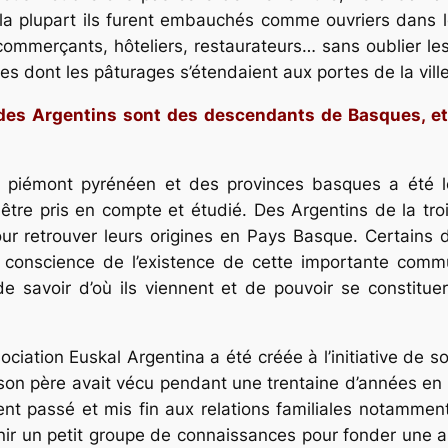
a plupart ils furent embauchés comme ouvriers dans l
mmerçants, hôteliers, restaurateurs… sans oublier les 
es dont les pâturages s’étendaient aux portes de la ville
 des Argentins sont des descendants de Basques, 
 piémont pyrénéen et des provinces basques a été l
tre pris en compte et étudié. Des Argentins de la tro
our retrouver leurs origines en Pays Basque. Certains
ris conscience de l’existence de cette importante com
e savoir d’où ils viennent et de pouvoir se constitue
ssociation Euskal Argentina a été créée à l’initiative de 
son père avait vécu pendant une trentaine d’années en
ent passé et mis fin aux relations familiales notammen
éunir un petit groupe de connaissances pour fonder une a