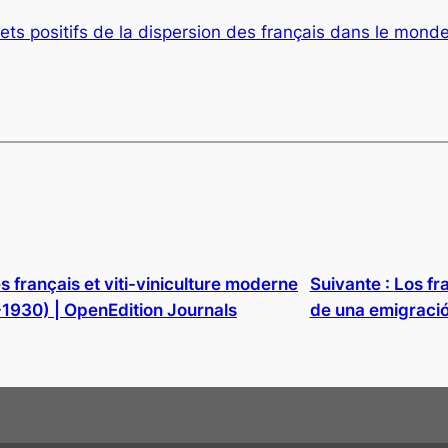
fets positifs de la dispersion des français dans le mond
s français et viti-viniculture moderne
Suivante :
Los fr
1930) | OpenEdition Journals
de una emigració