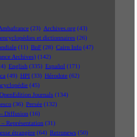
Ambafrance
(23)
Archives.org
(43)
encyclopédies et dictionnaires
(26)
ondiale
(11)
BnF
(28)
Cairn Info
(47)
rance Archives)
(142)
24)
English
(335)
Español
(171)
ica
(49)
HPI
(33)
Hérodote
(62)
ncyclopédie
(45)
OpenEdition Journals
(134)
nesco
(36)
Persée
(132)
 – Diffusion
(16)
r – Représentation
(31)
esse étrangère
(64)
Retronews
(50)