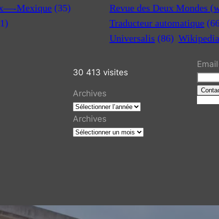
x—-Mexique
(35)
Revue des Deux Mondes (w
1)
Traducteur automatique
(6
Universalis
(86)
Wikipedi
Email
30 413 visites
Conta
Archives
R
e
Archives
c
h
e
r
c
h
e
r