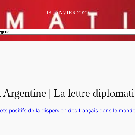
18 JANVIER 2020
 Argentine | La lettre diplomat
fets positifs de la dispersion des français dans le mond