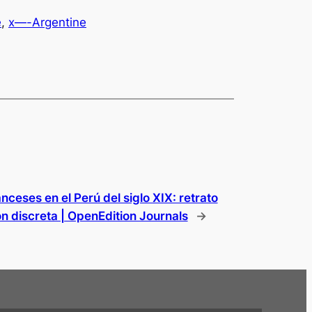
e
, 
x—-Argentine
anceses en el Perú del siglo XIX: retrato
n discreta | OpenEdition Journals
→