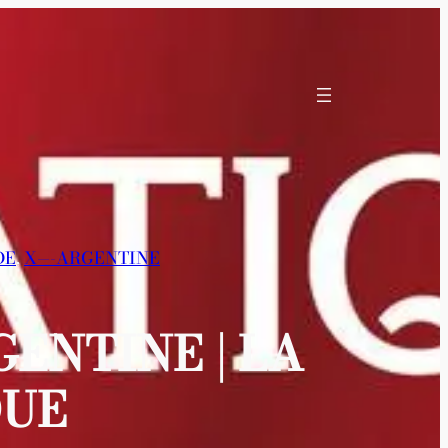
DE
, 
X—-ARGENTINE
ENTINE | LA
QUE