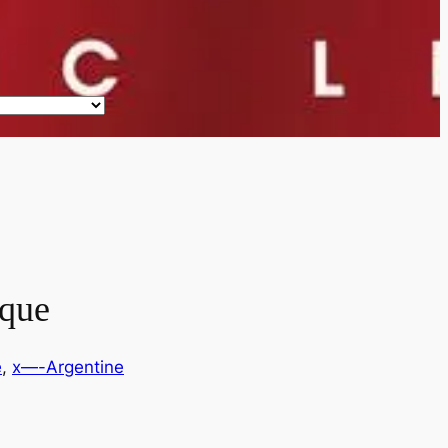
ique
e
, 
x—-Argentine