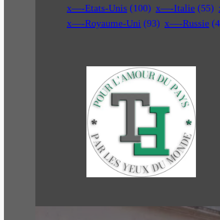
x—-Etats-Unis
(100)
x—-Italie
(55)
x—-Royaume-Uni
(93)
x—-Russie
(4