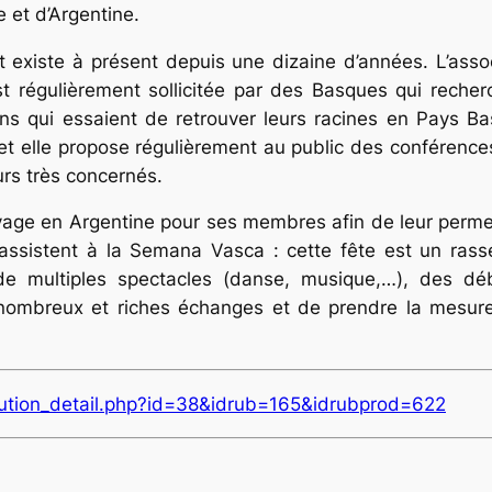
e et d’Argentine.
t existe à présent depuis une dizaine d’années. L’asso
est régulièrement sollicitée par des Basques qui reche
ns qui essaient de retrouver leurs racines en Pays Ba
 et elle propose régulièrement au public des conférences
urs très concernés.
oyage en Argentine pour ses membres afin de leur permet
 assistent à la Semana Vasca : cette fête est un ra
de multiples spectacles (danse, musique,…), des dé
 nombreux et riches échanges et de prendre la mesure
ribution_detail.php?id=38&idrub=165&idrubprod=622