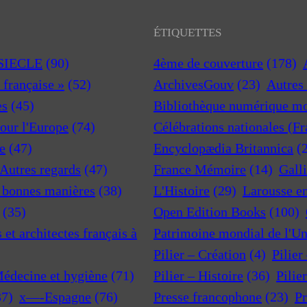
ÉTIQUETTES
 SIECLE
(90)
4ème de couverture
(178)
a française »
(52)
ArchivesGouv
(23)
Autres 
es
(45)
Bibliothèque numérique m
pour l'Europe
(74)
Célébrations nationales (F
e
(47)
Encyclopædia Britannica
(
 Autres regards
(47)
France Mémoire
(14)
Gall
t bonnes manières
(38)
L'Histoire
(29)
Larousse e
(35)
Open Edition Books
(100)
et architectes français à
Patrimoine mondial de l'U
Pilier – Création
(4)
Pilier
Médecine et hygiène
(71)
Pilier – Histoire
(36)
Pilie
37)
x—-Espagne
(76)
Presse francophone
(23)
Pr