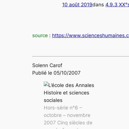
10 août 2019
dans
4.9.3 XX°s
source
:
https://www.scienceshumaines.
.
Solenn Carof
Publié le 05/10/2007
Hors-série n°6 –
octobre – novembre
2007 Cinq siècles de