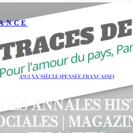
RANCE
s yeux du monde
4.9.3 XX°SIÈCLE (PENSÉE FRANÇAISE)
 DES ANNALES HIS
OCIALES | MAGAZI