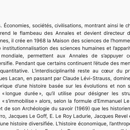
. Économies, sociétés, civilisations
, montrant ainsi le 
prend le flambeau des Annales et devient directeur d
nes, il crée en 1968 la Maison des sciences de l’homme,
institutionnalisation des sciences humaines et l’appar
mondiale, permettent aux Annales de s’appuyer co
versifie. Pendant que certains continuent l’étude des m
antitative. L’interdisciplinarité reste au cœur du p
ques Lacan, en passant par Claude Lévi-Strauss, domin
rique d’une histoire basée sur les évolutions et non su
 « longue durée », qu’il utilise pour désigner les s
e
« s’immobilise »
alors, selon la formule d’Emmanuel Le
 et de son
Archéologie du savoir
(1969) que les historie
o, Jacques Le Goff, E. Le Roy Ladurie, Jacques Revel et
’une histoire diversifiée. L’histoire économique, l’anthrop