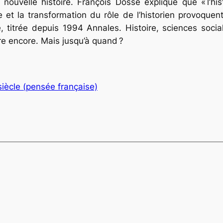
te nouvelle histoire. François Dosse explique que
« l’h
 et la transformation du rôle de l’historien provoquen
e, titrée depuis 1994
Annales. Histoire, sciences socia
re encore. Mais jusqu’à quand ?
iècle (pensée française)