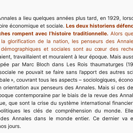
Annales a lieu quelques années plus tard, en 1929, lor
oire économique et sociale
.
Les deux historiens défend
ches rompent avec l’histoire traditionnelle.
Alors que 
 glorification de la nation, les penseurs des Annales
 démographiques et sociales sont au cœur des recher
aient, travaillaient et mouraient à leur époque. Mais auss
oppée par Marc Bloch dans
Les Rois thaumaturges
(19
sociale ne pouvait se faire sans l’apport des autres s
globale », couvrant tous les aspects – sociologiques, é
n orientation aux penseurs des Annales. Mais si ces de
’époque contemporaine par le biais de la revue des Anna
que, que sont la crise du système international financie
litiques les clés de compréhension du monde. Ell
t des Annales dans le monde entier. Ce dernier va en
nos jours.