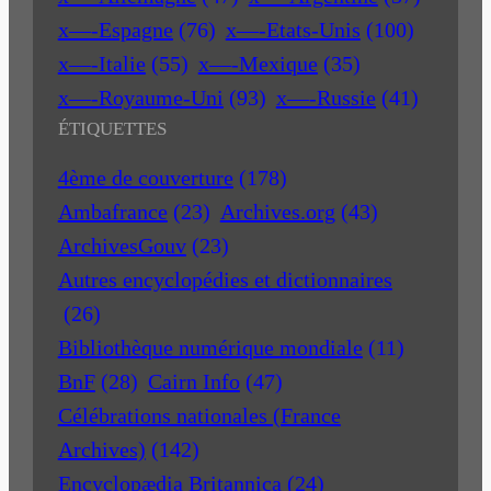
x—-Espagne
(76)
x—-Etats-Unis
(100)
x—-Italie
(55)
x—-Mexique
(35)
x—-Royaume-Uni
(93)
x—-Russie
(41)
ÉTIQUETTES
4ème de couverture
(178)
Ambafrance
(23)
Archives.org
(43)
ArchivesGouv
(23)
Autres encyclopédies et dictionnaires
(26)
Bibliothèque numérique mondiale
(11)
BnF
(28)
Cairn Info
(47)
Célébrations nationales (France
Archives)
(142)
Encyclopædia Britannica
(24)