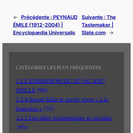
←
Précédente :
PEYNAUD
Suivante :
The
ÉMILE (1912-2004) |
Tastemaker |
Encyclopædia Universalis
Slate.com
→
CATÉGORIES LES PLUS FRÉQUENTES
1.2 L'EXPANSION DU XI° AU XIII°
SIECLE
(90)
2.3.4 Savoir bâtir et savoir vivre « à la
française »
(52)
3.2.1 Les idées économiques et sociales
(45)