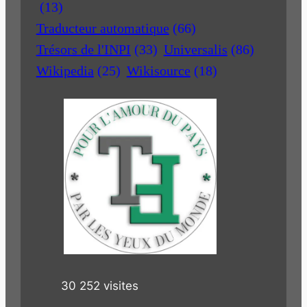
(13)
Traducteur automatique
(66)
Trésors de l'INPI
(33)
Universalis
(86)
Wikipedia
(25)
Wikisource
(18)
30 252 visites