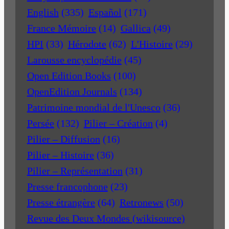
English
(335)
Español
(171)
France Mémoire
(14)
Gallica
(49)
HPI
(33)
Hérodote
(62)
L'Histoire
(29)
Larousse encyclopédie
(45)
Open Edition Books
(100)
OpenEdition Journals
(134)
Patrimoine mondial de l'Unesco
(36)
Persée
(132)
Pilier – Création
(4)
Pilier – Diffusion
(16)
Pilier – Histoire
(36)
Pilier – Représentation
(31)
Presse francophone
(23)
Presse étrangère
(64)
Retronews
(50)
Revue des Deux Mondes (wikisource)