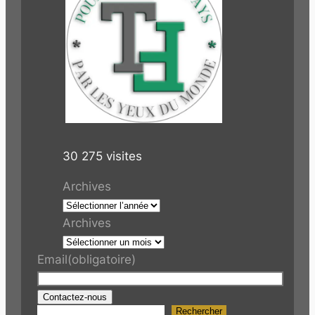
30 275 visites
Archives
Archives
Email
(obligatoire)
Contactez-nous
Rechercher
R