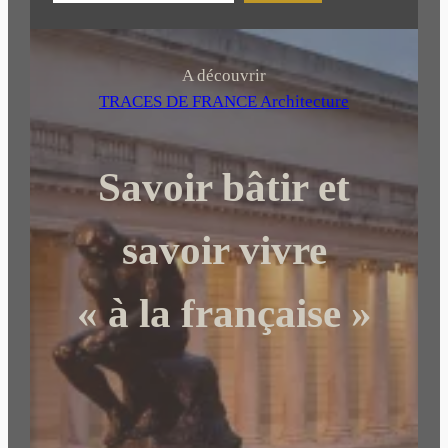
e
c
h
A découvrir
e
TRACES DE FRANCE Architecture
r
c
Savoir bâtir et
h
e
r
savoir vivre
« à la française »