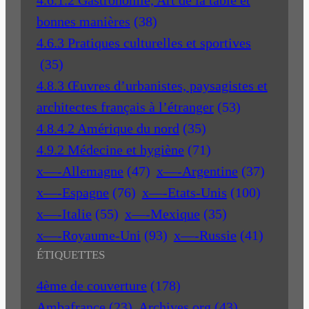
bonnes manières
(38)
4.6.3 Pratiques culturelles et sportives
(35)
4.8.3 Œuvres d’urbanistes, paysagistes et
architectes français à l’étranger
(53)
4.8.4.2 Amérique du nord
(35)
4.9.2 Médecine et hygiène
(71)
x—-Allemagne
(47)
x—-Argentine
(37)
x—-Espagne
(76)
x—-Etats-Unis
(100)
x—-Italie
(55)
x—-Mexique
(35)
x—-Royaume-Uni
(93)
x—-Russie
(41)
ÉTIQUETTES
4ème de couverture
(178)
Ambafrance
(23)
Archives.org
(43)