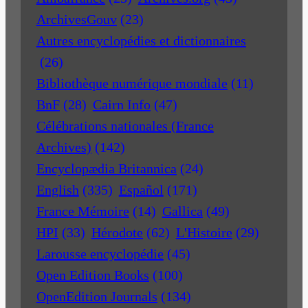
ArchivesGouv
(23)
Autres encyclopédies et dictionnaires
(26)
Bibliothèque numérique mondiale
(11)
BnF
(28)
Cairn Info
(47)
Célébrations nationales (France
Archives)
(142)
Encyclopædia Britannica
(24)
English
(335)
Español
(171)
France Mémoire
(14)
Gallica
(49)
HPI
(33)
Hérodote
(62)
L'Histoire
(29)
Larousse encyclopédie
(45)
Open Edition Books
(100)
OpenEdition Journals
(134)