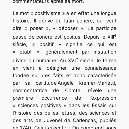
commentateurs après sa mort.
Le mot « positivisme » a en effet une longue
histoire. Il dérive du latin
ponere
, qui veut
dire « poser », « déposer ». Le participe
e
passé de
ponere
est
positus
. Depuis le XIII
siècle, « positif » signifie ce qui est
« établi », généralement par institution
e
divine ou humaine. Au XVI
siècle, le terme
en vient à désigner une connaissance
fondée sur des faits et donc caractérisée
par sa certitude Angèle Kremer-Marietti,
commentatrice de Comte, révèle une
première occurrence de l’expression
« sciences positives » dans les
Essais sur
l’histoire des belles-lettres, des sciences et
des arts
de Juvenel de Carlencas, publiés
en 1740. Celui-ci écrit : « On comprend sous