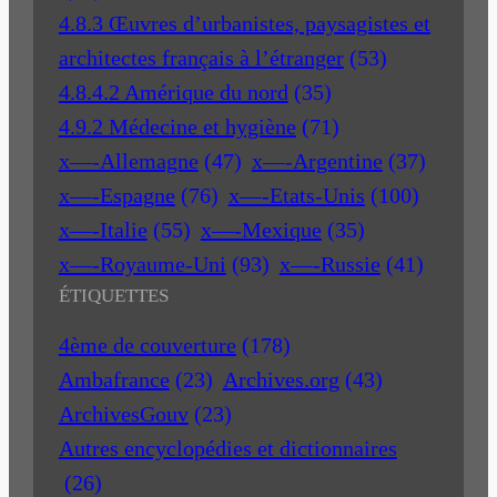
4.8.3 Œuvres d’urbanistes, paysagistes et
architectes français à l’étranger
(53)
4.8.4.2 Amérique du nord
(35)
4.9.2 Médecine et hygiène
(71)
x—-Allemagne
(47)
x—-Argentine
(37)
x—-Espagne
(76)
x—-Etats-Unis
(100)
x—-Italie
(55)
x—-Mexique
(35)
x—-Royaume-Uni
(93)
x—-Russie
(41)
ÉTIQUETTES
4ème de couverture
(178)
Ambafrance
(23)
Archives.org
(43)
ArchivesGouv
(23)
Autres encyclopédies et dictionnaires
(26)