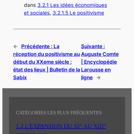
dans
3.2.1 Les idées économiques
et sociales
, 
3.2.1.5 Le positivisme
←
Précédente :
La
Suivante :
réception du positivisme au
Auguste Comte
début du XXeme siècle :
| Encyclopédie
état des lieux | Bulletin de la
Larousse en
Sabix
ligne
→
CATÉGORIES LES PLUS FRÉQUENTES
1.2 L'EXPANSION DU XI° AU XIII°