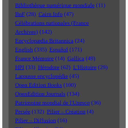
Bibliothèque numérique mondiale
(11)
BnF
(28)
Cairn Info
(47)
Célébrations nationales (France
Archives)
(142)
Encyclopædia Britannica
(24)
English
(335)
Español
(171)
France Mémoire
(14)
Gallica
(49)
HPI
(33)
Hérodote
(62)
L'Histoire
(29)
Larousse encyclopédie
(45)
Open Edition Books
(100)
OpenEdition Journals
(134)
Patrimoine mondial de l'Unesco
(36)
Persée
(132)
Pilier – Création
(4)
Pilier – Diffusion
(16)