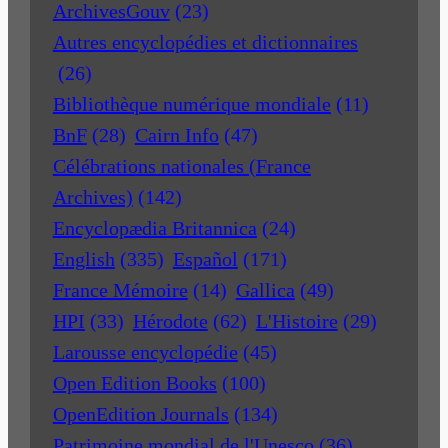
ArchivesGouv
(23)
Autres encyclopédies et dictionnaires
(26)
Bibliothèque numérique mondiale
(11)
BnF
(28)
Cairn Info
(47)
Célébrations nationales (France
Archives)
(142)
Encyclopædia Britannica
(24)
English
(335)
Español
(171)
France Mémoire
(14)
Gallica
(49)
HPI
(33)
Hérodote
(62)
L'Histoire
(29)
Larousse encyclopédie
(45)
Open Edition Books
(100)
OpenEdition Journals
(134)
Patrimoine mondial de l'Unesco
(36)