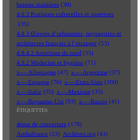
bonnes manières
(38)
4.6.3 Pratiques culturelles et sportives
(35)
4.8.3 Œuvres d’urbanistes, paysagistes et
architectes français à l’étranger
(53)
4.8.4.2 Amérique du nord
(35)
4.9.2 Médecine et hygiène
(71)
x—-Allemagne
(47)
x—-Argentine
(37)
x—-Espagne
(76)
x—-Etats-Unis
(100)
x—-Italie
(55)
x—-Mexique
(35)
x—-Royaume-Uni
(93)
x—-Russie
(41)
ÉTIQUETTES
4ème de couverture
(178)
Ambafrance
(23)
Archives.org
(43)