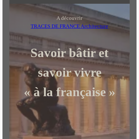
e
c
h
A découvrir
e
TRACES DE FRANCE Architecture
r
c
Savoir bâtir et
h
e
r
savoir vivre
« à la française »