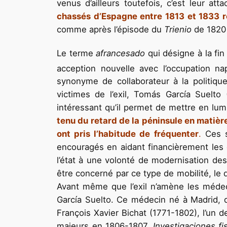
venus d’ailleurs toutefois, c’est leur att
chassés d’Espagne entre 1813 et 1833 r
comme après l’épisode du
Trienio
de 1820 
Le terme
afrancesado
qui désigne à la fin 
acception nouvelle avec l’occupation na
synonyme de collaborateur à la politique
victimes de l’exil, Tomás García Suelto
intéressant qu’il permet de mettre en lu
tenu du retard de la péninsule en matière
ont pris l’habitude de fréquenter
.
Ces s
encouragés en aidant financièrement les él
l’état à une volonté de modernisation des
être concerné par ce type de mobilité, le
Avant même que l’exil n’amène les médec
García Suelto. Ce médecin né à Madrid, q
François Xavier Bichat (1771-1802), l’un 
majeurs en 1806-1807,
Investigaciones fi