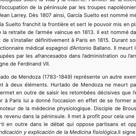
occupation de la péninsule par les troupes napoléonien
Jean Larrey. Dès 1807 ainsi, García Suelto est nommé mé
ía Suelto franchit la frontière et sert le pouvoir mis en p
e la retraite de l’armée vaincue en 1813. Il est nommé d
 de s’installer définitivement à Paris en 1815. Durant son
ionnaire médical espagnol d’Antonio Ballano. Il meurt l
cupées par les
afrancesados
dans l’administration ou l’
ègne de Ferdinand VII.
rtado de Mendoza (1783-1849) représente un autre exe
ient à deux éléments. Hurtado de Mendoza ne meurt pas 
rmet en outre de saisir les retombées décisives que l’e
r à Paris lui a donné l’occasion en effet de se former
 promoteur de la médecine physiologique. Disciple de Bro
s revenu dans la péninsule. Il met à profit pour cela une
arti en outre dans le débat qui oppose partisans et o
ndicación y explicación de la Medicina fisiológica
.Il sig