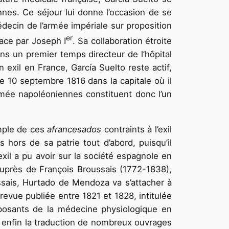
nes. Ce séjour lui donne l’occasion de se
decin de l’armée impériale sur proposition
er
lace par Joseph I
. Sa collaboration étroite
ans un premier temps directeur de l’hôpital
 exil en France, García Suelto reste actif,
e 10 septembre 1816 dans la capitale où il
armée napoléoniennes constituent donc l’un
mple de ces
afrancesados
contraints à l’exil
hors de sa patrie tout d’abord, puisqu’il
xil a pu avoir sur la société espagnole en
 auprès de François Broussais (1772-1838),
ussais, Hurtado de Mendoza va s’attacher à
 revue publiée entre 1821 et 1828, intitulée
pposants de la médecine physiologique en
ne enfin la traduction de nombreux ouvrages