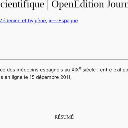
scientifique | OpenEdition Jour
Médecine et hygiène
, 
x—-Espagne
e
ance des médecins espagnols au XIX
siècle : entre exil p
mis en ligne le 15 décembre 2011,
RÉSUMÉ