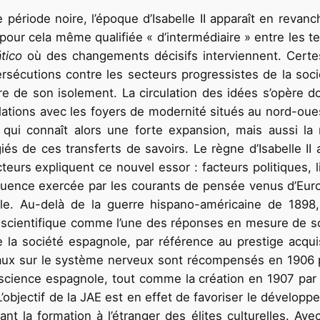
e période noire, l’époque d’Isabelle II apparaît en rev
té pour cela même qualifiée « d’intermédiaire » entre les 
tico
où des changements décisifs interviennent. Certes
rsécutions contre les secteurs progressistes de la soci
e de son isolement. La circulation des idées s’opère do
elations avec les foyers de modernité situés au nord-ouest
 qui connaît alors une forte expansion, mais aussi la
égiés de ces transferts de savoirs. Le règne d’Isabelle II
eurs expliquent ce nouvel essor : facteurs politiques, lié
nfluence exercée par les courants de pensée venus d’Europ
le. Au-delà de la guerre hispano-américaine de 1898,
ivité scientifique comme l’une des réponses en mesure de
de la société espagnole, par référence au prestige acqu
vaux sur le système nerveux sont récompensés en 1906 
cience espagnole, tout comme la création en 1907 par le
L’objectif de la JAE est en effet de favoriser le dévelop
nt la formation à l’étranger des élites culturelles. Av