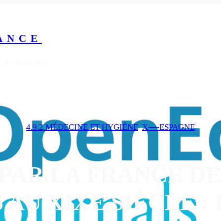
ANCE
yeux du monde
4.9.2 MÉDECINE ET HYGIÈNE
, 
X—-ESPAGNE
PAR LA FRANCE D
AU XIXE SIÈCLE :