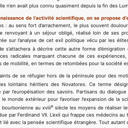
le n’en avait plus connu quasiment depuis la fin des Lum
aissance de l’activité scientifique, on se propose d’e
 : au sens fort d’arrachement, le plus souvent douloureu
e renvoyant à un séjour obligé, réalisé loin de ses pr
ée sur l’analyse de cet exil politique vécu par les élit
e s’attachera à décrire cette autre forme d’émigration 
ences radicales marquant chacune de ces expériences,
de mobilité, en termes de retombées pour la société e
ints de se réfugier hors de la péninsule pour des motif
es lointains héritiers des
Novatores
. Ce terme désigne
e par l’européisation des savoirs. Partisans du dialog
le monde extérieur pour favoriser l’expansion de la sc
e
e bourbonienne au xviii
siècle les moyens de réaliser le
ndue par Ferdinand VII. L’exil qui frappe ces médecins au 
lié avec la pensée scientifique étrangère. Tout autant qu