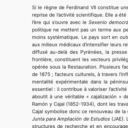
Si le règne de Ferdinand VII constitue un
reprise de l’activité scientifique. Elle a é
l’ère qui s’ouvre avec le
Sexenio democrá
politique ne mettent pas un terme aux pe
moins systématique. Le pays sort en outr
aux milieux médicaux d’intensifier leurs r
diffusé au-delà des Pyrénées, la presse
frontière, constituent les vecteurs privil
opérée sous la Restauration. Plusieurs fact
de 1875 ; facteurs culturels, à travers l’i
mentalité expérimentale dans la péninsu
essentiel : il contribue à valoriser l’act
aboutit à une véritable « cajalización » 
Ramón y Cajal (1852-1934), dont les tra
Cajal symbolise donc ce renouveau de la s
Junta para Ampliación de Estudios
(JAE). 
structures de recherche et en encouragea