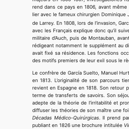
rend dans ce pays en 1806, avant même l’
lier avec le fameux chirurgien Dominique 
de Larrey. En 1808, lors de l’invasion, Garc
avec les Français explique donc qu’il suiv
militaire d’Auch, puis de Montauban, avant
rédigeant notamment le supplément au dict
avait fixé sa résidence. Les fonctions oc
des motifs premiers de leur exil sous le r
Le confrère de García Suelto, Manuel Hu
en 1813. L’originalité de son parcours t
revient en Espagne en 1818. Son retour pe
terme de transferts de savoirs. Son séjou
adepte de la théorie de l’irritabilité et
diffuser les théories de son maître une foi
Décadas Médico-Quirúrgicas
. Il prend p
publiant en 1826 une brochure intitulée
Vi