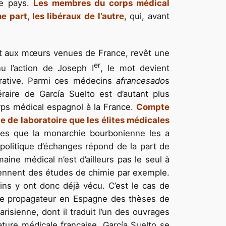
 le pays.
Les membres du corps médical
e part, les libéraux de l’autre,
qui, avant
 et aux mœurs venues de France, revêt une
er
u l’action de Joseph I
, le mot devient
jorative. Parmi ces médecins
afrancesado
s
raire de García Suelto est d’autant plus
rps médical espagnol à la France.
Compte
te de laboratoire que les élites médicales
res que la monarchie bourbonienne les a
 politique d’échanges répond de la part de
ine médical n’est d’ailleurs pas le seul à
prennent des études de chimie par exemple.
ns y ont donc déjà vécu. C’est le cas de
t le propagateur en Espagne des thèses de
isienne, dont il traduit l’un des ouvrages
érature médicale française, García Suelto se