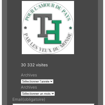
30 332 visites
Archives
Archives
Email
(obligatoire)