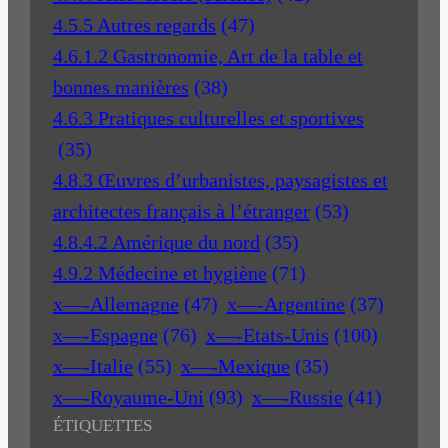
4.5.5 Autres regards
(47)
4.6.1.2 Gastronomie, Art de la table et
bonnes manières
(38)
4.6.3 Pratiques culturelles et sportives
(35)
4.8.3 Œuvres d’urbanistes, paysagistes et
architectes français à l’étranger
(53)
4.8.4.2 Amérique du nord
(35)
4.9.2 Médecine et hygiène
(71)
x—-Allemagne
(47)
x—-Argentine
(37)
x—-Espagne
(76)
x—-Etats-Unis
(100)
x—-Italie
(55)
x—-Mexique
(35)
x—-Royaume-Uni
(93)
x—-Russie
(41)
ÉTIQUETTES