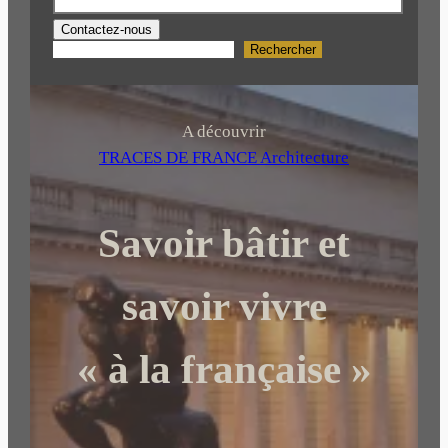
Contactez-nous
Rechercher
R
e
c
h
A découvrir
e
TRACES DE FRANCE Architecture
r
c
Savoir bâtir et
h
e
r
savoir vivre
« à la française »