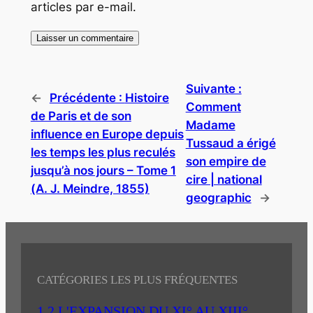
articles par e-mail.
Suivante :
←
Précédente :
Histoire
Comment
de Paris et de son
Madame
influence en Europe depuis
Tussaud a érigé
les temps les plus reculés
son empire de
jusqu’à nos jours – Tome 1
cire | national
(A. J. Meindre, 1855)
geographic
→
CATÉGORIES LES PLUS FRÉQUENTES
1.2 L'EXPANSION DU XI° AU XIII°