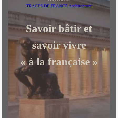
e
TRACES DE FRANCE Architecture
r
c
Savoir bâtir et
h
e
r
savoir vivre
« à la française »