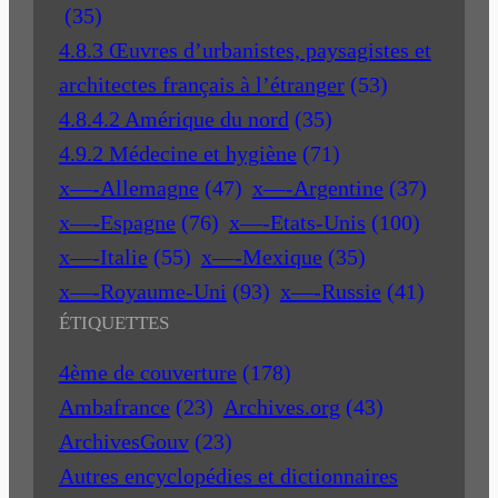
(35)
4.8.3 Œuvres d’urbanistes, paysagistes et
architectes français à l’étranger
(53)
4.8.4.2 Amérique du nord
(35)
4.9.2 Médecine et hygiène
(71)
x—-Allemagne
(47)
x—-Argentine
(37)
x—-Espagne
(76)
x—-Etats-Unis
(100)
x—-Italie
(55)
x—-Mexique
(35)
x—-Royaume-Uni
(93)
x—-Russie
(41)
ÉTIQUETTES
4ème de couverture
(178)
Ambafrance
(23)
Archives.org
(43)
ArchivesGouv
(23)
Autres encyclopédies et dictionnaires