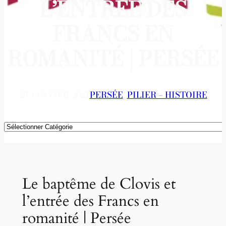
L’ENTRÉE DES
FRANCS EN
ROMANITÉ | PERSÉE
23 JANVIER 2021
PERSÉE
, 
PILIER – HISTOIRE
Catégories
Le baptême de Clovis et
l’entrée des Francs en
romanité | Persée