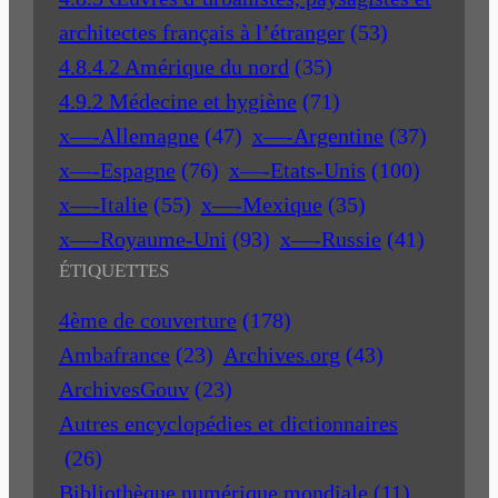
architectes français à l’étranger
(53)
4.8.4.2 Amérique du nord
(35)
4.9.2 Médecine et hygiène
(71)
x—-Allemagne
(47)
x—-Argentine
(37)
x—-Espagne
(76)
x—-Etats-Unis
(100)
x—-Italie
(55)
x—-Mexique
(35)
x—-Royaume-Uni
(93)
x—-Russie
(41)
ÉTIQUETTES
4ème de couverture
(178)
Ambafrance
(23)
Archives.org
(43)
ArchivesGouv
(23)
Autres encyclopédies et dictionnaires
(26)
Bibliothèque numérique mondiale
(11)