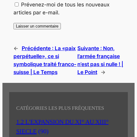
Prévenez-moi de tous les nouveaux
articles par e-mail.
←
Précédente :
La «paix
Suivante :
Non,
perpétuelle», ce si
l’armée française
symbolique traité franco-
n’est pas si nulle ! |
suisse | Le Temps
Le Point
→
CATÉGORIES LES PLUS FRÉQUENTES
1.2 L'EXPANSION DU XI° AU XIII°
SIECLE
(90)