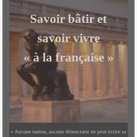
r
c
Savoir bâtir et
h
e
r
savoir vivre
« à la française »
« Aucune nation, aucune démocratie ne peut écrire sa