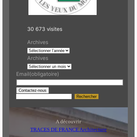
30 673 visites
Archives
Archives
Email
(obligatoire)
Contactez-nous
Rechercher
R
e
c
h
A découvrir
e
TRACES DE FRANCE Architecture