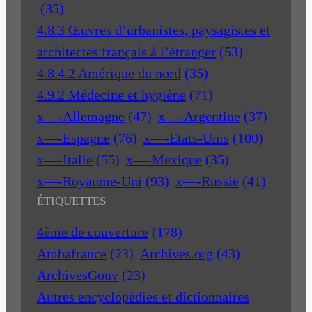
(35)
4.8.3 Œuvres d’urbanistes, paysagistes et
architectes français à l’étranger
(53)
4.8.4.2 Amérique du nord
(35)
4.9.2 Médecine et hygiène
(71)
x—-Allemagne
(47)
x—-Argentine
(37)
x—-Espagne
(76)
x—-Etats-Unis
(100)
x—-Italie
(55)
x—-Mexique
(35)
x—-Royaume-Uni
(93)
x—-Russie
(41)
ÉTIQUETTES
4ème de couverture
(178)
Ambafrance
(23)
Archives.org
(43)
ArchivesGouv
(23)
Autres encyclopédies et dictionnaires