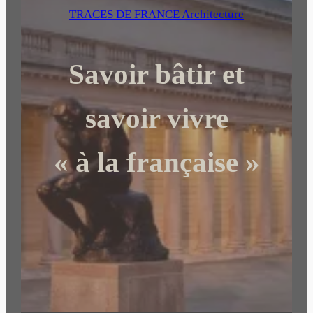
e
TRACES DE FRANCE Architecture
r
c
Savoir bâtir et
h
e
r
savoir vivre
« à la française »