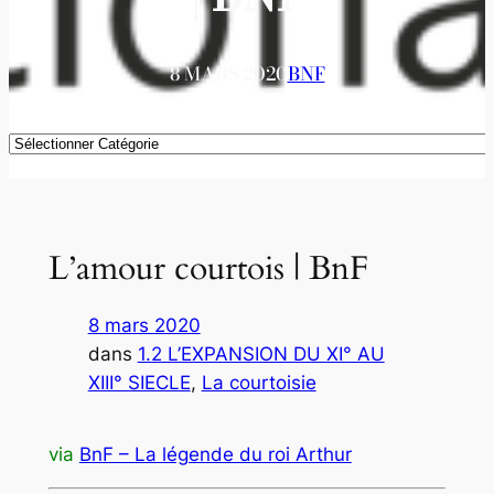
8 MARS 2020
BNF
Catégories
L’amour courtois | BnF
8 mars 2020
dans
1.2 L’EXPANSION DU XI° AU
XIII° SIECLE
, 
La courtoisie
via
BnF – La légende du roi Arthur