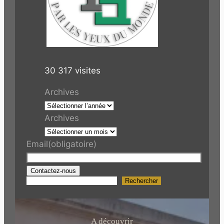
30 317 visites
Archives
Archives
Email
(obligatoire)
Contactez-nous
Rechercher
R
e
c
h
A découvrir