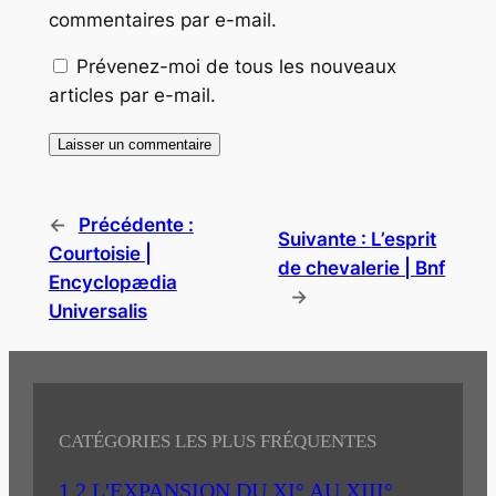
commentaires par e-mail.
Prévenez-moi de tous les nouveaux
articles par e-mail.
←
Précédente :
Suivante :
L’esprit
Courtoisie |
de chevalerie | Bnf
Encyclopædia
→
Universalis
CATÉGORIES LES PLUS FRÉQUENTES
1.2 L'EXPANSION DU XI° AU XIII°