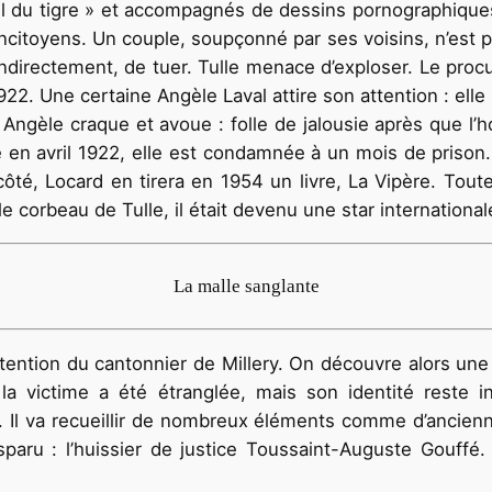
il du tigre » et accompagnés de dessins pornographique
citoyens. Un couple, soupçonné par ses voisins, n’est pas 
, indirectement, de tuer. Tulle menace d’exploser. Le proc
922. Une certaine Angèle Laval attire son attention : ell
 Angèle craque et avoue : folle de jalousie après que l’
gée en avril 1922, elle est condamnée à un mois de prison.
é, Locard en tirera en 1954 un livre, La Vipère. Toute s
e corbeau de Tulle, il était devenu une star international
La malle sanglante
ttention du cantonnier de Millery. On découvre alors une m
la victime a été étranglée, mais son identité reste i
. Il va recueillir de nombreux éléments comme d’ancienn
aru : l’huissier de justice Toussaint-Auguste Gouffé. 