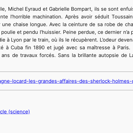
e, Michel Eyraud et Gabrielle Bompart, ils se sont enfui
nte l’horrible machination. Après avoir séduit Toussain
 une chaise longue. Avec la ceinture de sa robe de chamb
poulie et pendu l’huissier. Peine perdue, ce dernier n’a p
e à Lyon par le train, où ils le récupèrent. L’odeur devena
té à Cuba fin 1890 et jugé avec sa maîtresse à Paris. I
t ans de travaux forcés. Sans la brillante autopsie de L
ssagne-locard-les-grandes-affaires-des-sherlock-holmes-
cle (science)