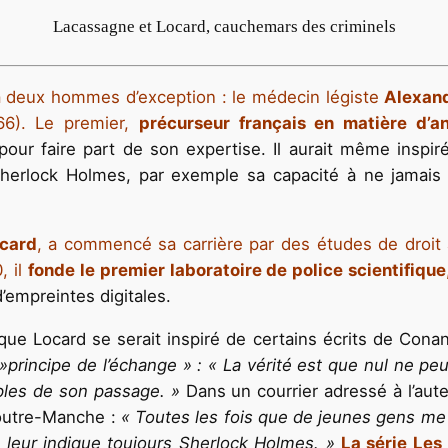
Lacassagne et Locard, cauchemars des criminels
à deux hommes d’exception : le médecin légiste
Al
exan
6). Le premier,
précurseur français en matière d’an
our faire part de son expertise. Il aurait même inspir
erlock Holmes, par exemple sa capacité à ne jamais p
card
, a commencé sa carrière par des études de droit 
, il
fonde le premier laboratoire de police scientifique
’empreintes digitales.
ue Locard se serait inspiré de certains écrits de Conan
 »principe de l’échange » : « La vérité est que nul ne peu
ples de son passage. »
Dans un courrier adressé à l’au
’outre-Manche :
« Toutes les fois que de jeunes gens me 
e leur indique toujours Sherlock Holmes. »
La série Les