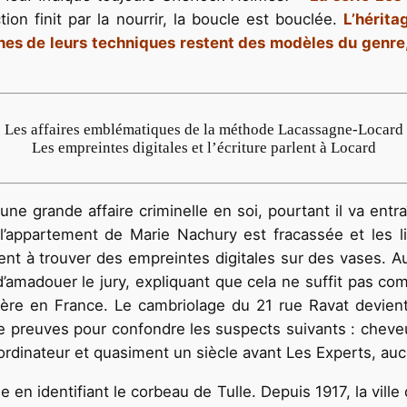
ction finit par la nourrir, la boucle est bouclée.
L’hérit
ines de leurs techniques restent des modèles du genre,
Les affaires emblématiques de la méthode Lacassagne-Locard
Les empreintes digitales et l’écriture parlent à Locard
ne grande affaire criminelle en soi, pourtant il va entr
e l’appartement de Marie Nachury est fracassée et les
ent à trouver des empreintes digitales sur des vases. A
’amadouer le jury, expliquant que cela ne suffit pas co
e en France. Le cambriolage du 21 rue Ravat devient a
 preuves pour confondre les suspects suivants : cheveux
ordinateur et quasiment un siècle avant Les Experts, au
en identifiant le corbeau de Tulle. Depuis 1917, la ville