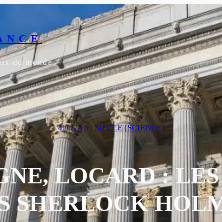
ANCE
yeux du monde
4.4.5 XX° SIÈCLE (SCIENCE)
NE, LOCARD : LE
S SHERLOCK HOLM