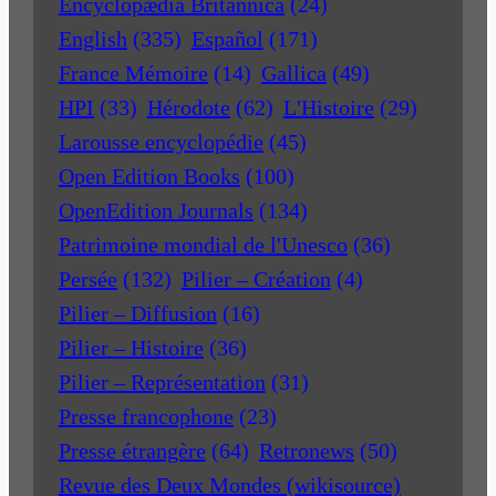
Encyclopædia Britannica
(24)
English
(335)
Español
(171)
France Mémoire
(14)
Gallica
(49)
HPI
(33)
Hérodote
(62)
L'Histoire
(29)
Larousse encyclopédie
(45)
Open Edition Books
(100)
OpenEdition Journals
(134)
Patrimoine mondial de l'Unesco
(36)
Persée
(132)
Pilier – Création
(4)
Pilier – Diffusion
(16)
Pilier – Histoire
(36)
Pilier – Représentation
(31)
Presse francophone
(23)
Presse étrangère
(64)
Retronews
(50)
Revue des Deux Mondes (wikisource)