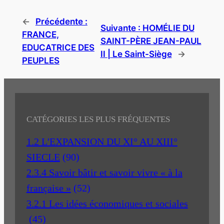
←
Précédente :
Suivante :
HOMÉLIE DU
FRANCE,
SAINT-PÈRE JEAN-PAUL
EDUCATRICE DES
II | Le Saint-Siège
→
PEUPLES
CATÉGORIES LES PLUS FRÉQUENTES
1.2 L'EXPANSION DU XI° AU XIII°
SIECLE
(90)
2.3.4 Savoir bâtir et savoir vivre « à la
française »
(52)
3.2.1 Les idées économiques et sociales
(45)