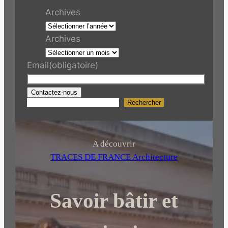
Archives
Archives
Email
(obligatoire)
Contactez-nous
Rechercher
R
e
c
h
A découvrir
e
TRACES DE FRANCE Architecture
r
c
Savoir bâtir et
h
e
r