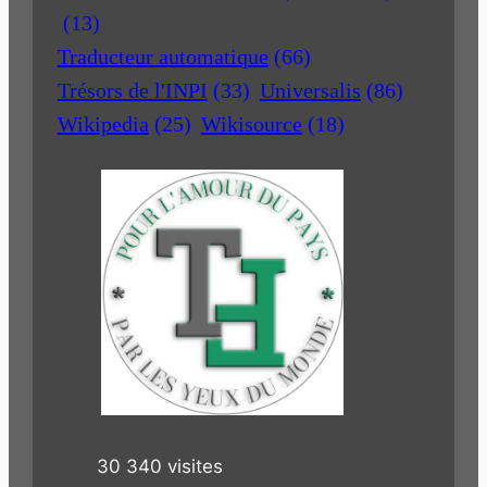
(13)
Traducteur automatique
(66)
Trésors de l'INPI
(33)
Universalis
(86)
Wikipedia
(25)
Wikisource
(18)
30 340 visites