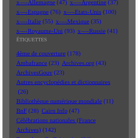
x—-Allemagne
(47)
x—-Argentine
(37)
x—-Espagne
(76)
x—-Etats-Unis
(100)
x—-Italie
(55)
x—-Mexique
(35)
x—-Royaume-Uni
(93)
x—-Russie
(41)
ÉTIQUETTES
4ème de couverture
(178)
Ambafrance
(23)
Archives.org
(43)
ArchivesGouv
(23)
Autres encyclopédies et dictionnaires
(26)
Bibliothèque numérique mondiale
(11)
BnF
(28)
Cairn Info
(47)
Célébrations nationales (France
Archives)
(142)