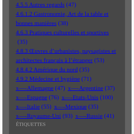
4.5.5 Autres regards
(47)
4.6.1.2 Gastronomie, Art de la table et
bonnes manières
(38)
4.6.3 Pratiques culturelles et sportives
(35)
4.8.3 Œuvres d’urbanistes, paysagistes et
architectes français à l’étranger
(53)
4.8.4.2 Amérique du nord
(35)
4.9.2 Médecine et hygiène
(71)
x—-Allemagne
(47)
x—-Argentine
(37)
x—-Espagne
(76)
x—-Etats-Unis
(100)
x—-Italie
(55)
x—-Mexique
(35)
x—-Royaume-Uni
(93)
x—-Russie
(41)
ÉTIQUETTES