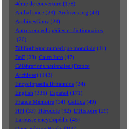
4ème de couverture
(178)
Ambafrance
(23)
Archives.org
(43)
ArchivesGouv
(23)
Autres encyclopédies et dictionnaires
(26)
Bibliothèque numérique mondiale
(11)
BnF
(28)
Cairn Info
(47)
Célébrations nationales (France
Archives)
(142)
Encyclopædia Britannica
(24)
English
(335)
Español
(171)
France Mémoire
(14)
Gallica
(49)
HPI
(33)
Hérodote
(62)
L'Histoire
(29)
Larousse encyclopédie
(45)
Open Edition Books
(100)