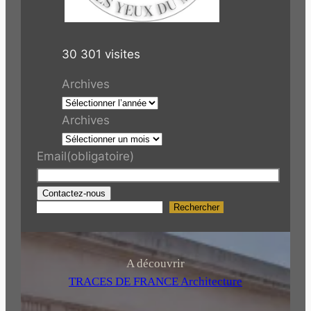
30 301 visites
Archives
Archives
Email
(obligatoire)
Contactez-nous
Rechercher
R
e
c
h
A découvrir
e
TRACES DE FRANCE Architecture
r