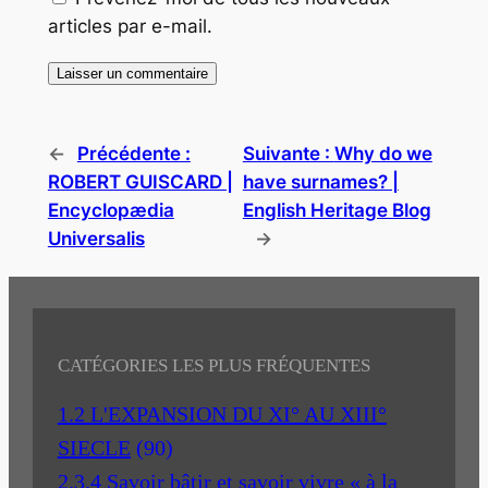
articles par e-mail.
←
Précédente :
Suivante :
Why do we
ROBERT GUISCARD |
have surnames? |
Encyclopædia
English Heritage Blog
Universalis
→
CATÉGORIES LES PLUS FRÉQUENTES
1.2 L'EXPANSION DU XI° AU XIII°
SIECLE
(90)
2.3.4 Savoir bâtir et savoir vivre « à la