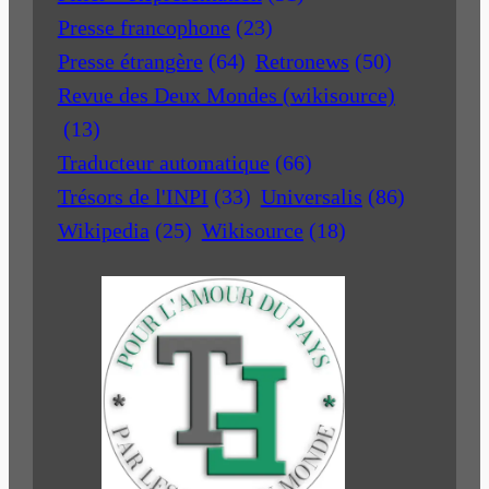
Presse francophone
(23)
Presse étrangère
(64)
Retronews
(50)
Revue des Deux Mondes (wikisource)
(13)
Traducteur automatique
(66)
Trésors de l'INPI
(33)
Universalis
(86)
Wikipedia
(25)
Wikisource
(18)