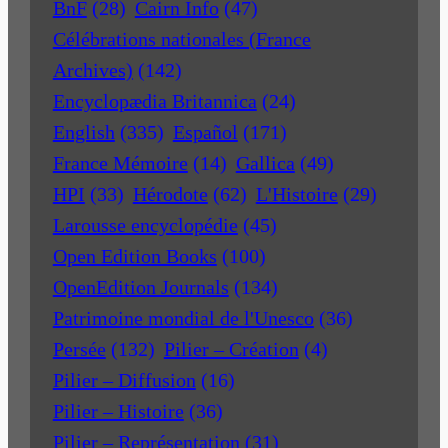
BnF
(28)
Cairn Info
(47)
Célébrations nationales (France
Archives)
(142)
Encyclopædia Britannica
(24)
English
(335)
Español
(171)
France Mémoire
(14)
Gallica
(49)
HPI
(33)
Hérodote
(62)
L'Histoire
(29)
Larousse encyclopédie
(45)
Open Edition Books
(100)
OpenEdition Journals
(134)
Patrimoine mondial de l'Unesco
(36)
Persée
(132)
Pilier – Création
(4)
Pilier – Diffusion
(16)
Pilier – Histoire
(36)
Pilier – Représentation
(31)