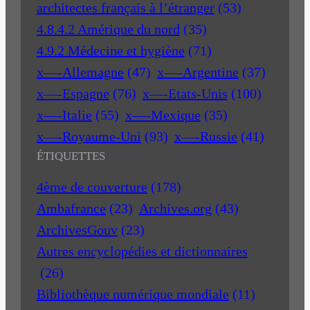
architectes français à l’étranger
(53)
4.8.4.2 Amérique du nord
(35)
4.9.2 Médecine et hygiène
(71)
x—-Allemagne
(47)
x—-Argentine
(37)
x—-Espagne
(76)
x—-Etats-Unis
(100)
x—-Italie
(55)
x—-Mexique
(35)
x—-Royaume-Uni
(93)
x—-Russie
(41)
ÉTIQUETTES
4ème de couverture
(178)
Ambafrance
(23)
Archives.org
(43)
ArchivesGouv
(23)
Autres encyclopédies et dictionnaires
(26)
Bibliothèque numérique mondiale
(11)