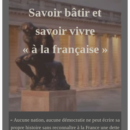
c
Savoir bâtir et
h
e
r
savoir vivre
« à la française »
« Aucune nation, aucune démocratie ne peut écrire sa
propre histoire sans reconnaître à la France une dette