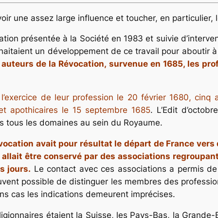
oir une assez large influence et toucher, en particulier,
on présentée à la Société en 1983 et sui­vie d’interve
uhaitaient un développement de ce travail pour aboutir 
 auteurs de la Révocation, surve­nue en 1685, les pr
l’exercice de leur profession le 20 février 1680, cinq
 et apothicaires le 15 septembre 1685
. L’Edit d’octobr
ns tous les domaines au sein du Royaume.
vocation avait pour résultat le départ de France vers d
l allait être conservé par des associations regroup
s jours.
Le contact avec ces associations a permis de 
uvent possible de distinguer les membres des professi
ns cas les indications demeurent imprécises.
ligionnaires étaient la Suisse, les Pays-Bas, la Grande-