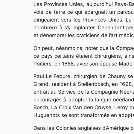
Les Provinces Unies, aujourd’hui Pays-Ba
voie de terre ce qui épargnait un par­c
dirigeaient vers les Provinces Unies. La 
nombreux à s’y implanter. Cependant peu
et dénombrer les praticiens de l’art médi
On peut, néanmoins, noter que la Compag
ce pays certains étaient chirurgiens, ai
Poitiers, en 1688, avec son épouse Made
Paul Le Febure, chirurgien de Chauny se m
Grand, résident à Stellenbosch, en 1698, 
entrait au Service de la Compagnie Néerla
encouragés à adopter la langue néerland
Bosch, La Croix Van den Cruyse, Leroy de
Huguenots se sont transformés en adopta
Dans les Colonies anglaises d’Amérique o