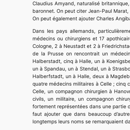
Claudius Amyand, naturalisé britannique, d
baronnet. On peut citer Jean-Paul Marat, 
On peut également ajouter Charles Angiba
Dans les pays allemands, particulièrem
médecins ou chirurgiens et 17 apothi­cair
Cologne, 2 à Neustadt et 2 à Friedrichsta
de la Prusse on ren­contrait un médeci
Halberstadt, cinq à Halle, un à Koenigs
un à Spandau, un à StendaI, un à Strasbou
Halberfstadt, un à Halle, deux à Magdeb
quatre médecins militaires à Celle ; cinq 
Celle, un compa­gnon chirurgien à Hanovr
civils, un militaire, un compagnon chiru
fortement repré­sentées dans une partie d
faut ajouter que dans beaucoup d’autre
longtemps leurs noms se remarquaient dan