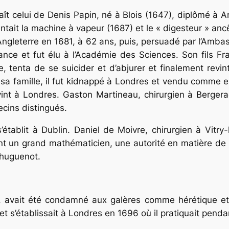
ît celui de Denis Papin, né à Blois (1647), diplômé à 
entait la machine à vapeur (1687) et le « digesteur » anc
Angleterre en 1681, à 62 ans, puis, persuadé par l’Amb
France et fut élu à l’Académie des Sciences. Son fils Fr
ille, tenta de se suicider et d’abjurer et finalement re
a famille, il fut kidnappé à Londres et vendu comme esc
revint à Londres. Gaston Martineau, chirurgien à Bergera
cins distingués.
établit à Dublin. Daniel de Moivre, chirurgien à Vitry
t un grand mathématicien, une autorité en matière de p
huguenot.
n, avait été condamné aux galères comme hérétique et
et s’établissait à Londres en 1696 où il pratiquait pendan