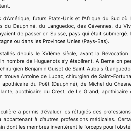
tant.
d’Amérique, futurs Etats-Unis et l’Afrique du Sud où l
s du Dauphiné, du Languedoc, des Cévennes, du Vivar
aient de passer en Suisse, pays qui était submergé. 
tagne ou dans les Provinces Unies (Pays-Bas).
nstallés depuis le XVIème siècle, avant la Révocation.
in nombre de Huguenots s’y établirent. A Berne on peu
irurgien Benjamin Guiset de Saint-Aubais (Languedoc), 
 on trouve Antoine de Lubac, chirurgien de Saint-Fortu
r, apothicaire du Poêt (Dauphiné), de Michel du Chesn
lante, apothicaire du Crest, de Le Grand, apothicaire 
culière a permis d’évaluer les réfugiés des professio
ou appartenant à d’autres professions médicales. Certa
ain dont les membres inventè­rent le forceps pour l’obsté