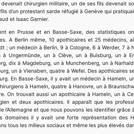
evenait chirurgien militaire, un de ses fils devenait so
fils d’un protestant sarde réfugié à Genève qui pratiqu
ud et Isaac Garnier.
ent en Prusse et en Basse-Saxe, des statis­tiques on
es. A Berlin même, 10 apothicaires et 25 médecins, ain
dt ; un médecin à Berlin, 9 à Cologne, 6 à Werder, 7 à N
n à Ungermünde, un à Clève, un à Buisburg, un à Em
berg, dix à Magdeburg, un à Munchenberg, un à Narhald
rg, un à Vienaben, quatre à Wefel. Des apothicaires se 
urg. En Basse-Saxe, il y avait un médecin à Hameln, un
chirurgiens à Hameln, quatre à Hanovre, un à Braunschwei
e. On trouvait aussi un apothicaire à Hameln, un à Cell
rgien et deux apothicaires. Il apparaît que les profe
e l’Allemagne et que nous pouvons les identifier grâce 
s domaines il y avait une forte représentation des
s tous les milieux sociaux et même les plus élevés dans