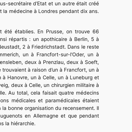
us-secrétaire d’Etat et un autre était créé
ait la médecine à Londres pendant dix ans.
t été établies. En Prusse, on trouve 66
si répartis : un apothicaire à Berlin, 5 à
eustadt, 2 à Friedrichstadt. Dans le reste
merich, un à Francfort-sur-l’Oder, un à
ensleben, deux à Prenzlau, deux à Soeft,
trouvaient à raison d’un à Francfort, un à
 à Hanovre, un à Celle, un à Luneburg et
g, deux à Celle, un chirurgien militaire à
e. Au total, cela faisait quatre médecins
ssions médicales et paramédicales étaient
à la bonne organisation du recensement. Il
 Huguenots en Allemagne et que pen­dant
 la hiérarchie.