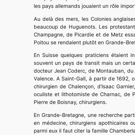
les pays allemands jouaient un rôle impor
Au delà des mers, les Colonies anglaises 
beaucoup de Huguenots. Les pro­testant
Champagne, de Picardie et de Metz essay
Poitou se rendaient plutôt en Grande-Bre
En Suisse quelques praticiens étaient i
souvent un pays de transit mais un certa
docteur Jean Coderc, de Montauban, du ch
Valence. A Saint-Gall, à partir de 1692,
chirurgien de Chalençon, d’Isaac Garnie
oculiste et lithotomiste de Charnac, de P
Pierre de Boisnay, chi­rurgiens.
En Grande-Bretagne, une recherche parti
en médecine, chirurgiens apothi­caires 
parmi eux il faut citer la famille Chamberl