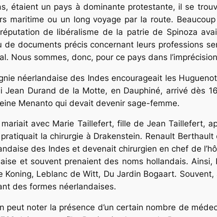
s, étaient un pays à dominante protestante, il se trouv
ours maritime ou un long voyage par la route. Beauco
réputation de libéralisme de la patrie de Spinoza avai
 de documents précis concernant leurs professions semb
cal. Nous sommes, donc, pour ce pays dans l’imprécision
nie néerlandaise des Indes encourageait les Huguenots
nsi Jean Durand de la Motte, en Dauphiné, arrivé dès 16
leine Menanto qui devait devenir sage-femme.
ariait avec Marie Taillefert, fille de Jean Taillefert,
pratiquait la chirurgie à Drakenstein. Renault Berthault
ndaise des Indes et devenait chirurgien en chef de l’h
aise et souvent prenaient des noms hollandais. Ainsi,
 Koning, Leblanc de Witt, Du Jardin Bogaart. Souvent,
nt des formes néerlandaises.
n peut noter la présence d’un certain nombre de médeci