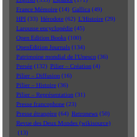
France Mémoire
(14)
Gallica
(49)
HPI
(33)
Hérodote
(62)
L'Histoire
(29)
Larousse encyclopédie
(45)
Open Edition Books
(100)
OpenEdition Journals
(134)
Patrimoine mondial de l'Unesco
(36)
Persée
(132)
Pilier – Création
(4)
Pilier – Diffusion
(16)
Pilier – Histoire
(36)
Pilier – Représentation
(31)
Presse francophone
(23)
Presse étrangère
(64)
Retronews
(50)
Revue des Deux Mondes (wikisource)
(13)