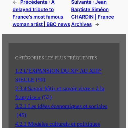
←
Précédente :
A
Suivante :
Jean
delayed tribute to
Baptiste Siméon
France’s most famous
CHARDIN | France
woman artist | BBC news
Archives
→
CATÉGORIES LES PLUS FRÉQUENTES
1.2 L'EXPANSION DU XI° AU XIII°
SIECLE
(90)
2.3.4 Savoir bâtir et savoir vivre « à la
française »
(52)
3.2.1 Les idées économiques et sociales
(45)
4.2.1 Modèles culturels et politiques