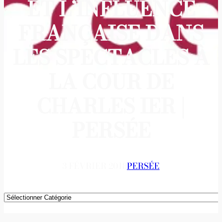
ET L’INFLUENCE
FRANÇAISE DANS
LES SPECTACLES À
LA COUR DE
CHARLES IER |
PERSÉE
3 FÉVRIER 2018
PERSÉE
Catégories