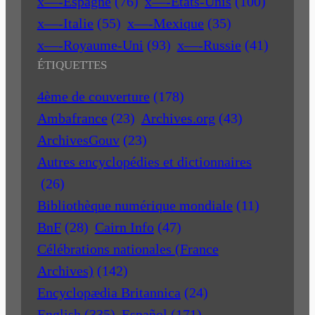
x—-Espagne
(76)
x—-Etats-Unis
(100)
x—-Italie
(55)
x—-Mexique
(35)
x—-Royaume-Uni
(93)
x—-Russie
(41)
ÉTIQUETTES
4ème de couverture
(178)
Ambafrance
(23)
Archives.org
(43)
ArchivesGouv
(23)
Autres encyclopédies et dictionnaires
(26)
Bibliothèque numérique mondiale
(11)
BnF
(28)
Cairn Info
(47)
Célébrations nationales (France
Archives)
(142)
Encyclopædia Britannica
(24)
English
(335)
Español
(171)