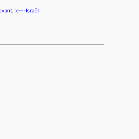
evant
, 
x—-Israël