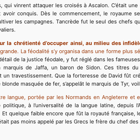
qui vinrent attaquer les croisés à Ascalon. C’était une 
t avoir conquis. Dès le commencement, le royaume se t
 cultiver les campagnes. Tancrède fut le seul des chefs qu
aliers.
 la chrétienté d’occuper ainsi, au milieu des infidèl
 la grande. La féodalité s’y organisa dans une forme plu
 détail de la justice féodale, y fut réglé dans les fameu
 un marquis de Jaffa, un baron de Sidon. Ces titres 
nt un travestissement. Que la forteresse de David fût cr
 blonde masquée de fer, s’appelât le marquis de Tyr, voil
e langue, portée par les Normands en Angleterre et en 
itique, à l’universalité de la langue latine, depuis l’A
.
Et quelque faible encore que fût la royauté française, le
ait pas moins appelé par les Grecs le frère du chef des c