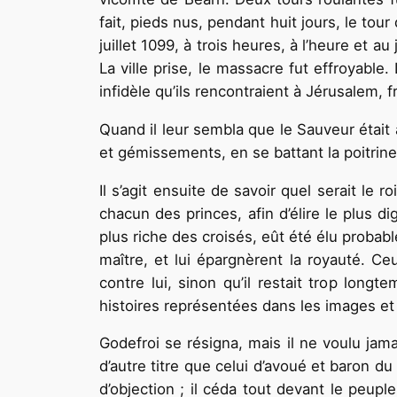
fait, pieds nus, pendant huit jours, le tou
juillet 1099, à trois heures, à l’heure et 
La ville prise, le massacre fut effroyabl
infidèle qu’ils rencontraient à Jérusalem,
Quand il leur sembla que le Sauveur était 
et gémissements, en se battant la poitrine
Il s’agit ensuite de savoir quel serait le
chacun des princes, afin d’élire le plus d
plus riche des croisés, eût été élu probabl
maître, et lui épargnèrent la royauté. Ce
contre lui, sinon qu’il restait trop long
histoires représentées dans les images et
Godefroi se résigna, mais il ne voulu jama
d’autre titre que celui d’avoué et baron d
d’objection ; il céda tout devant le peupl