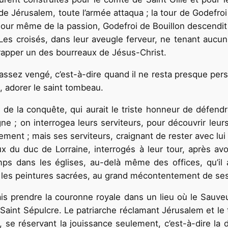
r de Jérusalem, toute l’armée attaqua ; la tour de Godefr
au jour même de la passion, Godefroi de Bouillon descendi
e. Les croisés, dans leur aveugle ferveur, ne tenant au
 frapper un des bourreaux de Jésus-Christ.
assez vengé, c’est-à-dire quand il ne resta presque perso
, adorer le saint tombeau.
 roi de la conquête, qui aurait le triste honneur de défe
igne ; on interrogea leurs serviteurs, pour découvrir leur
ement ; mais ses serviteurs, craignant de rester avec lui 
ux du duc de Lorraine, interrogés à leur tour, après avo
temps dans les églises, au-delà même des offices, qu’il 
 les peintures sacrées, au grand mécontentement de ses a
is prendre la couronne royale dans un lieu où le Sauveur
u Saint Sépulcre. Le patriarche réclamant Jérusalem et le 
e, se réservant la jouissance seulement, c’est-à-dire la d