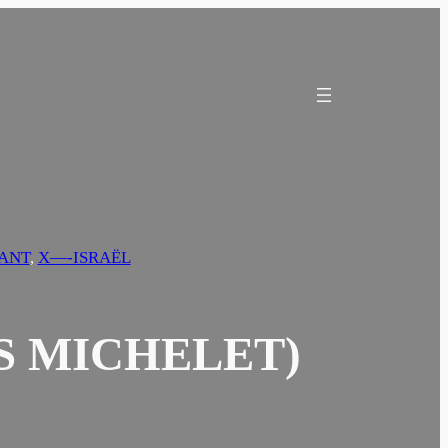
VANT
, 
X—-ISRAËL
S MICHELET)