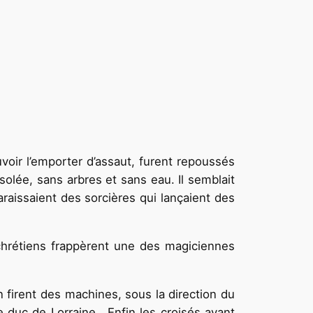
uvoir l’emporter d’assaut, furent repoussés
ésolée, sans arbres et sans eau. Il semblait
araissaient des sorcières qui lançaient des
 chrétiens frappèrent une des magiciennes
n firent des machines, sous la direction du
e duc de Lorraine. Enfin les croisés ayant