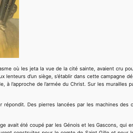
sme où les jeta la vue de la cité sainte, avaient cru po
 aux lenteurs d’un siège, s’établir dans cette campagne d
, à l’approche de l’armée du Christ. Sur les murailles p
ur répondit. Des pierres lancées par les machines des
age avait été coupé par les Génois et les Gascons, qui e
rent construites pour le comte de Saint Gille et pour l