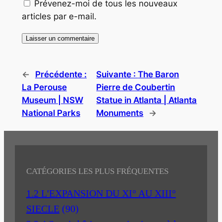
Prévenez-moi de tous les nouveaux
articles par e-mail.
←
Précédente :
Suivante :
The Baron
La Perouse
Pierre de Coubertin
Museum | NSW
Statue in Atlanta | Atlanta
National Parks
Monuments
→
CATÉGORIES LES PLUS FRÉQUENTES
1.2 L'EXPANSION DU XI° AU XIII°
SIECLE
(90)