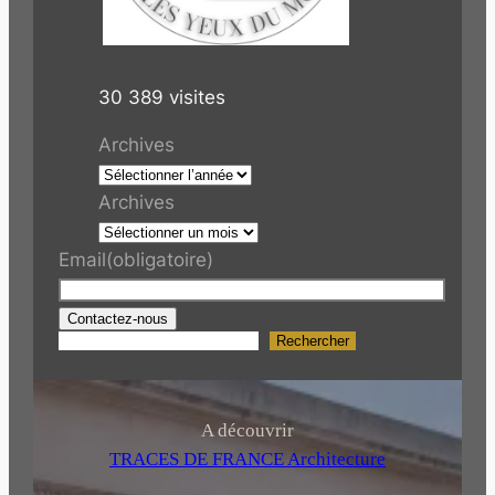
30 389 visites
Archives
Archives
Email
(obligatoire)
Contactez-nous
Rechercher
R
e
c
h
A découvrir
e
TRACES DE FRANCE Architecture
r