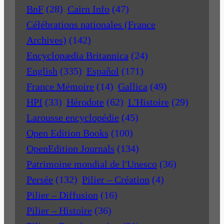
BnF
(28)
Cairn Info
(47)
Célébrations nationales (France
Archives)
(142)
Encyclopædia Britannica
(24)
English
(335)
Español
(171)
France Mémoire
(14)
Gallica
(49)
HPI
(33)
Hérodote
(62)
L'Histoire
(29)
Larousse encyclopédie
(45)
Open Edition Books
(100)
OpenEdition Journals
(134)
Patrimoine mondial de l'Unesco
(36)
Persée
(132)
Pilier – Création
(4)
Pilier – Diffusion
(16)
Pilier – Histoire
(36)