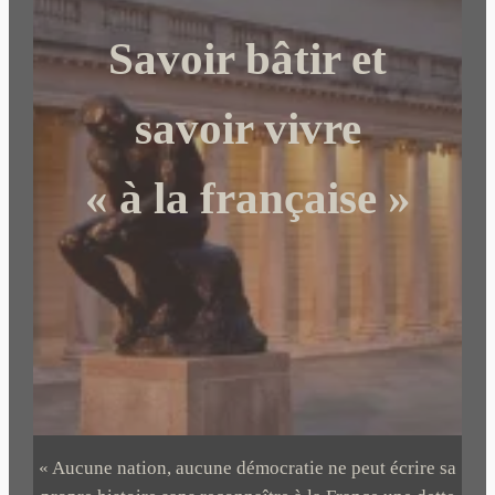
c
Savoir bâtir et
h
e
r
savoir vivre
« à la française »
« Aucune nation, aucune démocratie ne peut écrire sa