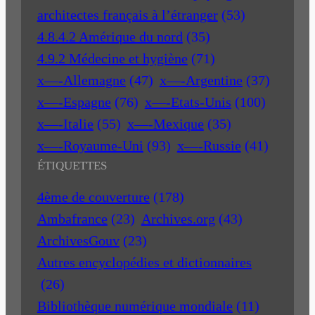
architectes français à l’étranger
(53)
4.8.4.2 Amérique du nord
(35)
4.9.2 Médecine et hygiène
(71)
x—-Allemagne
(47)
x—-Argentine
(37)
x—-Espagne
(76)
x—-Etats-Unis
(100)
x—-Italie
(55)
x—-Mexique
(35)
x—-Royaume-Uni
(93)
x—-Russie
(41)
ÉTIQUETTES
4ème de couverture
(178)
Ambafrance
(23)
Archives.org
(43)
ArchivesGouv
(23)
Autres encyclopédies et dictionnaires
(26)
Bibliothèque numérique mondiale
(11)