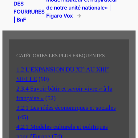
DES
de notre unité nationale» |
FOURRURES
Figaro Vox
→
| BnF
CATÉGORIES LES PLUS FRÉQUENTES
1.2 L'EXPANSION DU XI° AU XIII°
SIECLE
(90)
2.3.4 Savoir bâtir et savoir vivre « à la
française »
(52)
3.2.1 Les idées économiques et sociales
(45)
4.2.1 Modèles culturels et politiques
pour l'Europe
(74)