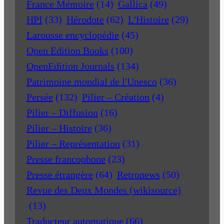
France Mémoire
(14)
Gallica
(49)
HPI
(33)
Hérodote
(62)
L'Histoire
(29)
Larousse encyclopédie
(45)
Open Edition Books
(100)
OpenEdition Journals
(134)
Patrimoine mondial de l'Unesco
(36)
Persée
(132)
Pilier – Création
(4)
Pilier – Diffusion
(16)
Pilier – Histoire
(36)
Pilier – Représentation
(31)
Presse francophone
(23)
Presse étrangère
(64)
Retronews
(50)
Revue des Deux Mondes (wikisource)
(13)
Traducteur automatique
(66)