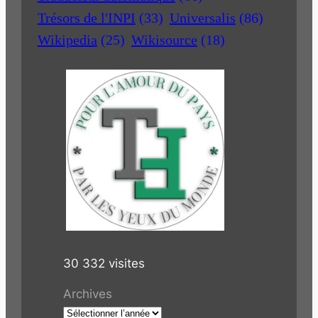
Trésors de l'INPI
(33)
Universalis
(86)
Wikipedia
(25)
Wikisource
(18)
30 332 visites
Archives