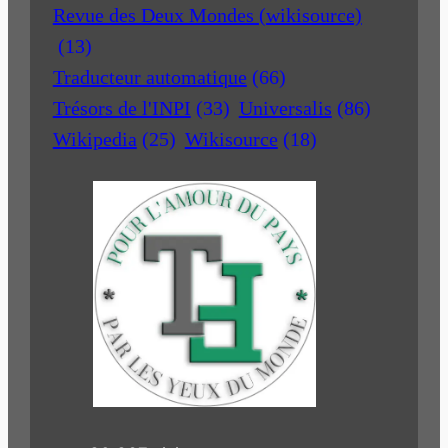
Revue des Deux Mondes (wikisource)
(13)
Traducteur automatique
(66)
Trésors de l'INPI
(33)
Universalis
(86)
Wikipedia
(25)
Wikisource
(18)