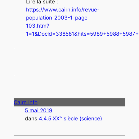
Lire la suite :
https://www.cairn.info/revue-
population-2003-1-page-
103.htm?
1=1&DocId=338581&hits=5989+5988+5987
.
.
.
Cairn Info
5 mai 2019
dans
4.4.5 XX° siècle (science)