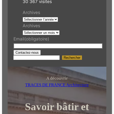
30 367 visites
Archives
Archives
Email
(obligatoire)
Contactez-nous
Rechercher
R
e
c
h
A découvrir
e
TRACES DE FRANCE Architecture
r
c
Savoir bâtir et
h
e