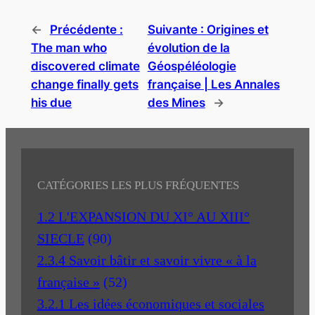
←
Précédente :
Suivante :
Origines et
The man who
évolution de la
discovered climate
Géospéléologie
change finally gets
française | Les Annales
his due
des Mines
→
CATÉGORIES LES PLUS FRÉQUENTES
1.2 L'EXPANSION DU XI° AU XIII°
SIECLE
(90)
2.3.4 Savoir bâtir et savoir vivre « à la
française »
(52)
3.2.1 Les idées économiques et sociales