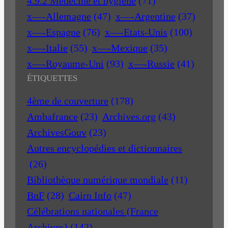
4.9.2 Médecine et hygiène
(71)
x—-Allemagne
(47)
x—-Argentine
(37)
x—-Espagne
(76)
x—-Etats-Unis
(100)
x—-Italie
(55)
x—-Mexique
(35)
x—-Royaume-Uni
(93)
x—-Russie
(41)
ÉTIQUETTES
4ème de couverture
(178)
Ambafrance
(23)
Archives.org
(43)
ArchivesGouv
(23)
Autres encyclopédies et dictionnaires
(26)
Bibliothèque numérique mondiale
(11)
BnF
(28)
Cairn Info
(47)
Célébrations nationales (France
Archives)
(142)