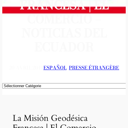
FRANCESA | EL
COMERCIO –
NOTICIAS DEL
ECUADOR
20 AVRIL 2019
ESPAÑOL
, 
PRESSE ÉTRANGÈRE
Catégories
La Misión Geodésica
Francesa | El Comercio –