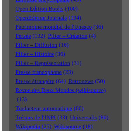
Open Edition Books
(100)
OpenEdition Journals
(134)
Patrimoine mondial de l'Unesco
(36)
Persée
(132)
Pilier – Création
(4)
Pilier – Diffusion
(16)
Pilier – Histoire
(36)
Pilier – Représentation
(31)
Presse francophone
(23)
Presse étrangère
(64)
Retronews
(50)
Revue des Deux Mondes (wikisource)
(13)
Traducteur automatique
(66)
Trésors de l'INPI
(33)
Universalis
(86)
Wikipedia
(25)
Wikisource
(18)