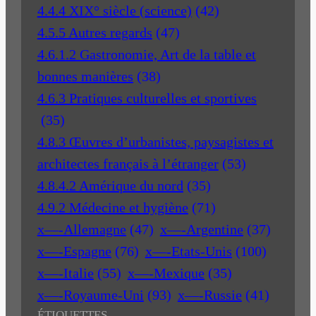
4.4.4 XIX° siècle (science)
(42)
4.5.5 Autres regards
(47)
4.6.1.2 Gastronomie, Art de la table et
bonnes manières
(38)
4.6.3 Pratiques culturelles et sportives
(35)
4.8.3 Œuvres d’urbanistes, paysagistes et
architectes français à l’étranger
(53)
4.8.4.2 Amérique du nord
(35)
4.9.2 Médecine et hygiène
(71)
x—-Allemagne
(47)
x—-Argentine
(37)
x—-Espagne
(76)
x—-Etats-Unis
(100)
x—-Italie
(55)
x—-Mexique
(35)
x—-Royaume-Uni
(93)
x—-Russie
(41)
ÉTIQUETTES