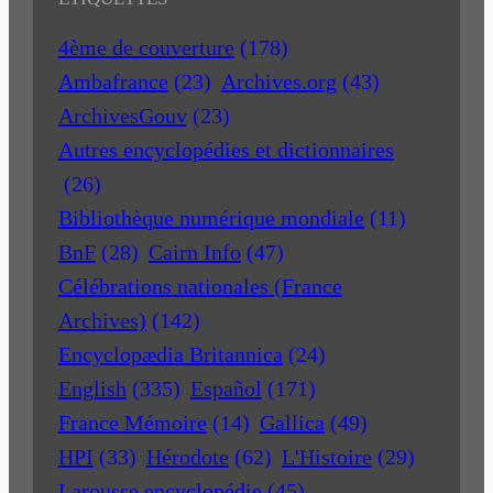
4ème de couverture
(178)
Ambafrance
(23)
Archives.org
(43)
ArchivesGouv
(23)
Autres encyclopédies et dictionnaires
(26)
Bibliothèque numérique mondiale
(11)
BnF
(28)
Cairn Info
(47)
Célébrations nationales (France
Archives)
(142)
Encyclopædia Britannica
(24)
English
(335)
Español
(171)
France Mémoire
(14)
Gallica
(49)
HPI
(33)
Hérodote
(62)
L'Histoire
(29)
Larousse encyclopédie
(45)