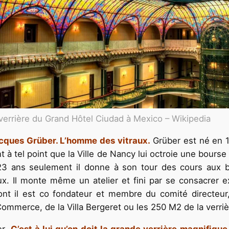
verrière du Grand Hôtel Ciudad à Mexico – Wikipedia
cques Grüber. L’homme des vitraux.
Grüber est né en 1
nt à tel point que la Ville de Nancy lui octroie une bourse
e 23 ans seulement il donne à son tour des cours aux 
x. Il monte même un atelier et fini par se consacrer e
t il est co fondateur et membre du comité directeur,
mmerce, de la Villa Bergeret ou les 250 M2 de la verriè
er.
C’est à lui qu’on doit la grande verrière magnifique