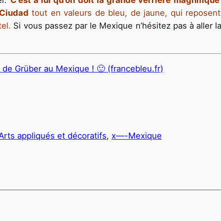
 Ciudad
tout en valeurs de bleu, de jaune, qui reposent
el.
Si vous passez par le Mexique n’hésitez pas à aller la
 de Grüber au Mexique ! 🙂 (francebleu.fr)
 Arts appliqués et décoratifs
, 
x—-Mexique