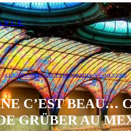
ANCE
yeux du monde
4.1.3 ARTS APPLIQUÉS ET DÉCORATIFS
, 
X—-MEXIQUE
INE C’EST BEAU… 
E GRÜBER AU MEXI