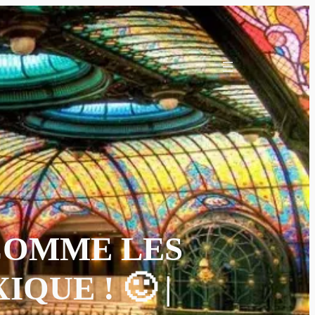
COMME LES
QUE ! 🙂 |