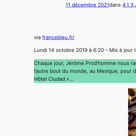
11 décembre 2021
dans
4.1.3
via
francebleu.fr/
Lundi 14 octobre 2019 à 6:20 – Mis à jour 
Chaque jour, Jérôme Prod’homme nous raco
l’autre bout du monde, au Mexique, pour d
Hôtel Ciudad »…