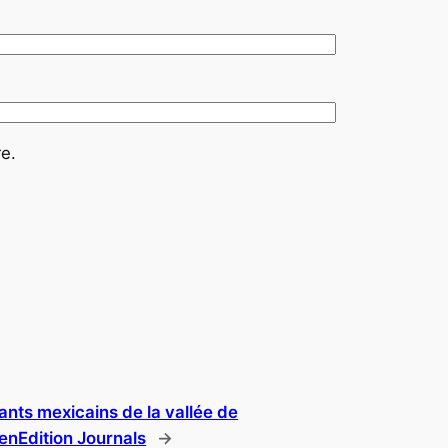
e.
ants mexicains de la vallée de
penEdition Journals
→