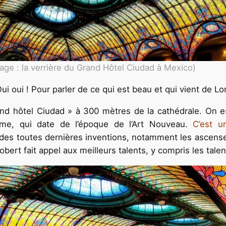
age : la verrière du Grand Hôtel Ciudad à Mexico)
oui ! Pour parler de ce qui est beau et qui vient de Lo
nd hôtel Ciudad » à 300 mètres de la cathédrale. On est
ime, qui date de l’époque de l’Art Nouveau.
C’est u
é des toutes dernières inventions, notamment les ascenseu
bert fait appel aux meilleurs talents, y compris les tale