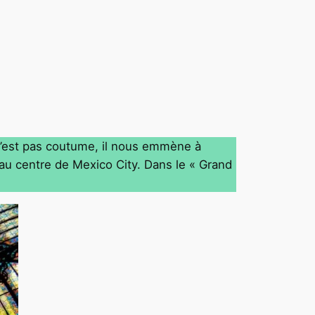
n’est pas coutume, il nous emmène à
au centre de Mexico City. Dans le « Grand