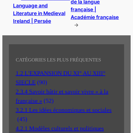
de la langue
Language and
française |
Literature in Medieval
Académie française
Ireland | Persée
→
CATÉGORIES LES PLUS FRÉQUENTES
1.2 L'EXPANSION DU XI° AU XIII°
SIECLE
(90)
2.3.4 Savoir bâtir et savoir vivre « à la
française »
(52)
3.2.1 Les idées économiques et sociales
(45)
4.2.1 Modèles culturels et politiques