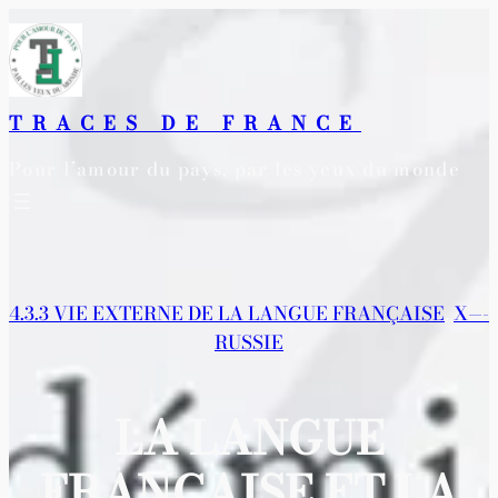
Aller
au
contenu
TRACES DE FRANCE
Pour l’amour du pays, par les yeux du monde
4.3.3 VIE EXTERNE DE LA LANGUE FRANÇAISE
, 
X—-
RUSSIE
LA LANGUE
FRANÇAISE ET LA