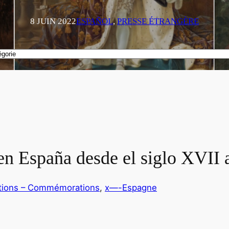
8 JUIN 2022
ESPAÑOL
, 
PRESSE ÉTRANGÈRE
 en España desde el siglo XVII 
itions – Commémorations
, 
x—-Espagne