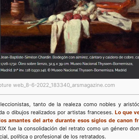
pture web_8-6-2022_183340_arsmagazine.com
eccionistas, tanto de la realeza como nobles y arist
da o dibujos realizados por artistas franceses.
Lo que ve
los amantes del arte durante esos siglos de canon f
el XIX fue la consolidación del retrato como un género d
ial, política o profesional de los retratados.