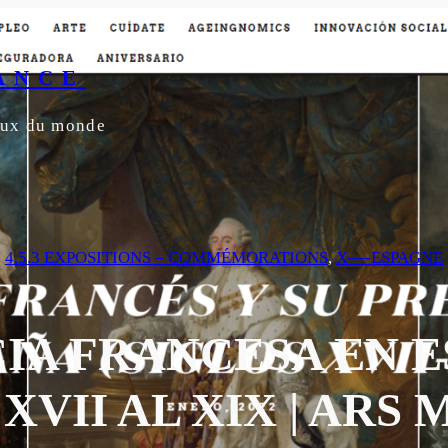
ANCE
yeux du monde
4.5.3 EXPOSITIONS – COMMÉMORATIONS
, 
X—-ESPAGNE
IA FRANCESA EN 
 XVII AL XIX | ARS