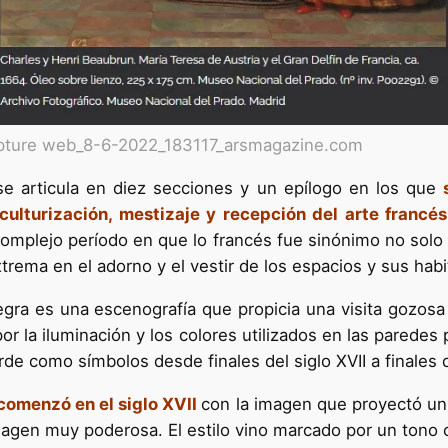
pture web_8-6-2022_183117_arsmagazine.com
se articula en diez secciones y un epílogo en los que
culturización, mestizaje y recepción del arte francés
omplejo período en que lo francés fue sinónimo no solo 
trema en el adorno y el vestir de los espacios y sus habi
ra es una escenografía que propicia una visita gozosa y
por la iluminación y los colores utilizados en las paredes 
erde como símbolos desde finales del siglo XVII a finales d
comenzó en el siglo XVII
con la imagen que proyectó un 
gen muy poderosa. El estilo vino marcado por un tono cla