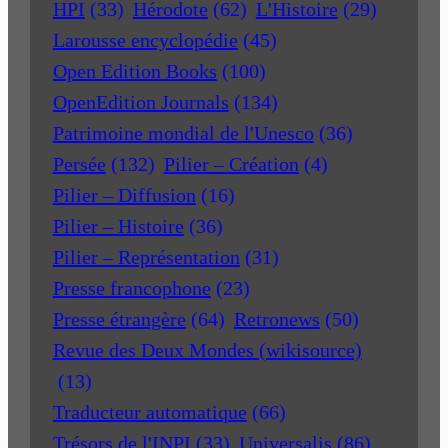
HPI
(33)
Hérodote
(62)
L'Histoire
(29)
Larousse encyclopédie
(45)
Open Edition Books
(100)
OpenEdition Journals
(134)
Patrimoine mondial de l'Unesco
(36)
Persée
(132)
Pilier – Création
(4)
Pilier – Diffusion
(16)
Pilier – Histoire
(36)
Pilier – Représentation
(31)
Presse francophone
(23)
Presse étrangère
(64)
Retronews
(50)
Revue des Deux Mondes (wikisource)
(13)
Traducteur automatique
(66)
Trésors de l'INPI
(33)
Universalis
(86)