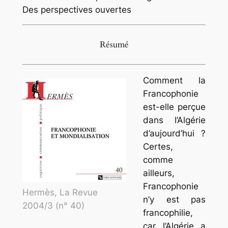
Des perspectives ouvertes
Résumé
Comment la
Francophonie
est-elle perçue
dans l’Algérie
d’aujourd’hui ?
Certes,
comme
ailleurs,
Francophonie
Hermès, La Revue
n’y est pas
2004/3 (n° 40)
francophilie,
car l’Algérie a