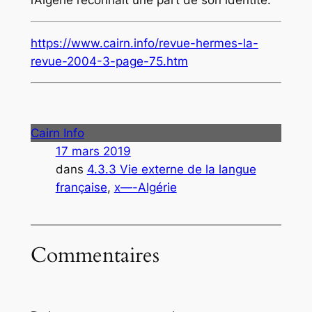
l’Algérie reconnaît une part de son identité.
https://www.cairn.info/revue-hermes-la-
revue-2004-3-page-75.htm
Cairn Info
17 mars 2019
dans
4.3.3 Vie externe de la langue
française
, 
x—-Algérie
Commentaires