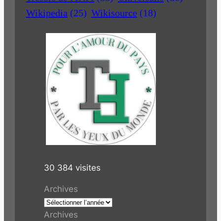
Wikipedia
(25)
Wikisource
(18)
30 384 visites
Archives
Archives