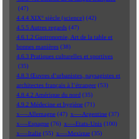
(47)
4.4.4 XIX° siècle (science)
(42)
4.5.5 Autres regards
(47)
4.6.1.2 Gastronomie, Art de la table et
bonnes manières
(38)
4.6.3 Pratiques culturelles et sportives
(35)
4.8.3 Œuvres d’urbanistes, paysagistes et
architectes français à l’étranger
(53)
4.8.4.2 Amérique du nord
(35)
4.9.2 Médecine et hygiène
(71)
x—-Allemagne
(47)
x—-Argentine
(37)
x—-Espagne
(76)
x—-Etats-Unis
(100)
x—-Italie
(55)
x—-Mexique
(35)