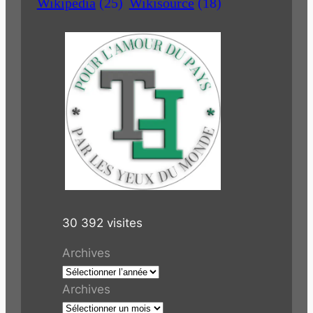
Wikipedia
(25)
Wikisource
(18)
30 392 visites
Archives
Archives