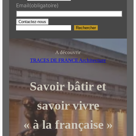
Email
(obligatoire)
Contactez-nous
Rechercher
R
e
c
h
A découvrir
e
TRACES DE FRANCE Architecture
r
c
Savoir bâtir et
h
e
r
savoir vivre
« à la française »