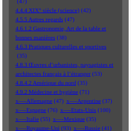
(47)
4.4.4 XIX° siècle (science)
(42)
4.5.5 Autres regards
(47)
4.6.1.2 Gastronomie, Art de la table et
bonnes manières
(38)
4.6.3 Pratiques culturelles et sportives
(35)
4.8.3 Œuvres d’urbanistes, paysagistes et
architectes français à l’étranger
(53)
4.8.4.2 Amérique du nord
(35)
4.9.2 Médecine et hygiène
(71)
x—-Allemagne
(47)
x—-Argentine
(37)
x—-Espagne
(76)
x—-Etats-Unis
(100)
x—-Italie
(55)
x—-Mexique
(35)
x—-Royaume-Uni
(93)
x—-Russie
(41)