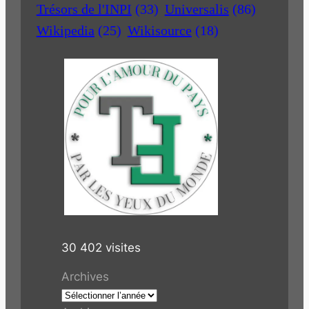
Trésors de l'INPI
(33)
Universalis
(86)
Wikipedia
(25)
Wikisource
(18)
30 402 visites
Archives