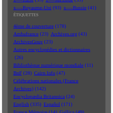
x—-Royaume-Uni
(93)
x—-Russie
(41)
ÉTIQUETTES
4ème de couverture
(178)
Ambafrance
(23)
Archives.org
(43)
ArchivesGouv
(23)
Autres encyclopédies et dictionnaires
(26)
Bibliothèque numérique mondiale
(11)
BnF
(28)
Cairn Info
(47)
Célébrations nationales (France
Archives)
(142)
Encyclopædia Britannica
(24)
English
(335)
Español
(171)
France Mémoire
(14)
Gallica
(49)