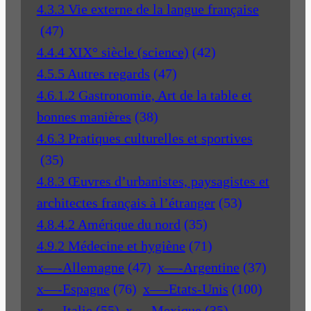
4.3.3 Vie externe de la langue française
(47)
4.4.4 XIX° siècle (science)
(42)
4.5.5 Autres regards
(47)
4.6.1.2 Gastronomie, Art de la table et
bonnes manières
(38)
4.6.3 Pratiques culturelles et sportives
(35)
4.8.3 Œuvres d’urbanistes, paysagistes et
architectes français à l’étranger
(53)
4.8.4.2 Amérique du nord
(35)
4.9.2 Médecine et hygiène
(71)
x—-Allemagne
(47)
x—-Argentine
(37)
x—-Espagne
(76)
x—-Etats-Unis
(100)
x—-Italie
(55)
x—-Mexique
(35)