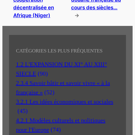
décentralisée en
cours des siècles…
Afrique (Niger)
→
CATÉGORIES LES PLUS FRÉQUENTES
1.2 L'EXPANSION DU XI° AU XIII°
SIECLE
(90)
2.3.4 Savoir bâtir et savoir vivre « à la
française »
(52)
3.2.1 Les idées économiques et sociales
(45)
4.2.1 Modèles culturels et politiques
pour l'Europe
(74)