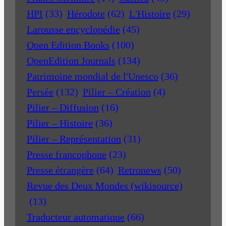
HPI
(33)
Hérodote
(62)
L'Histoire
(29)
Larousse encyclopédie
(45)
Open Edition Books
(100)
OpenEdition Journals
(134)
Patrimoine mondial de l'Unesco
(36)
Persée
(132)
Pilier – Création
(4)
Pilier – Diffusion
(16)
Pilier – Histoire
(36)
Pilier – Représentation
(31)
Presse francophone
(23)
Presse étrangère
(64)
Retronews
(50)
Revue des Deux Mondes (wikisource)
(13)
Traducteur automatique
(66)