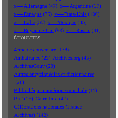
x—-Allemagne
(47)
x—-Argentine
(37)
x—-Espagne
(76)
x—-Etats-Unis
(100)
x—-Italie
(55)
x—-Mexique
(35)
x—-Royaume-Uni
(93)
x—-Russie
(41)
ÉTIQUETTES
4ème de couverture
(178)
Ambafrance
(23)
Archives.org
(43)
ArchivesGouv
(23)
Autres encyclopédies et dictionnaires
(26)
Bibliothèque numérique mondiale
(11)
BnF
(28)
Cairn Info
(47)
Célébrations nationales (France
Archives)
(142)