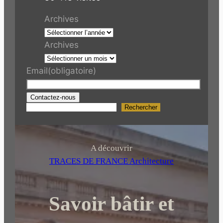
Archives
Archives
Email
(obligatoire)
Contactez-nous
Rechercher
R
e
c
h
A découvrir
e
TRACES DE FRANCE Architecture
r
c
Savoir bâtir et
h
e