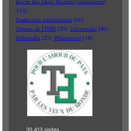
Revue des Deux Mondes (wikisource)
(13)
Traducteur automatique
(66)
Trésors de l'INPI
(33)
Universalis
(86)
Wikipedia
(25)
Wikisource
(18)
30 413 visites