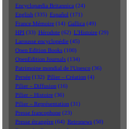
Encyclopædia Britannica
(24)
English
(335)
Español
(171)
France Mémoire
(14)
Gallica
(49)
HPI
(33)
Hérodote
(62)
L'Histoire
(29)
Larousse encyclopédie
(45)
Open Edition Books
(100)
OpenEdition Journals
(134)
Patrimoine mondial de l'Unesco
(36)
Persée
(132)
Pilier – Création
(4)
Pilier – Diffusion
(16)
Pilier – Histoire
(36)
Pilier – Représentation
(31)
Presse francophone
(23)
Presse étrangère
(64)
Retronews
(50)