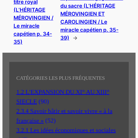
titre royal
du sacre (L’HÉRITAGE
(L’HÉRITAGE
MÉROVINGIEN ET
MÉROVINGIEN /
CAROLINGIEN / Le
Le miracle
miracle capétien p. 35-
capétien p. 34-
39)
→
35)
CATÉGORIES LES PLUS FRÉQUENTES
1.2 L'EXPANSION DU XI° AU XIII°
SIECLE
(90)
2.3.4 Savoir bâtir et savoir vivre « à la
française »
(52)
3.2.1 Les idées économiques et sociales