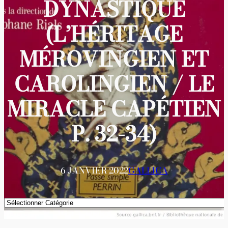
DYNASTIQUE
(L’HÉRITAGE
MÉROVINGIEN ET
CAROLINGIEN / LE
MIRACLE CAPÉTIEN
P. 32-34)
6 JANVIER 2022
GALLICA
Catégories