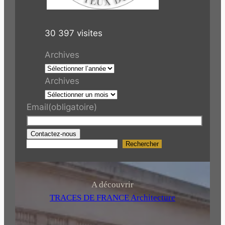
30 397 visites
Archives
Archives
Email
(obligatoire)
Contactez-nous
Rechercher
R
e
c
h
A découvrir
e
TRACES DE FRANCE Architecture
r
c