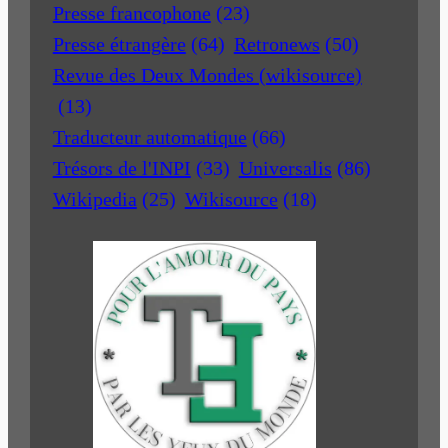
Presse francophone
(23)
Presse étrangère
(64)
Retronews
(50)
Revue des Deux Mondes (wikisource)
(13)
Traducteur automatique
(66)
Trésors de l'INPI
(33)
Universalis
(86)
Wikipedia
(25)
Wikisource
(18)