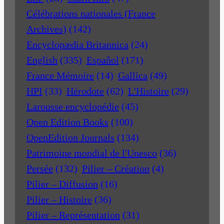
Célébrations nationales (France
Archives)
(142)
Encyclopædia Britannica
(24)
English
(335)
Español
(171)
France Mémoire
(14)
Gallica
(49)
HPI
(33)
Hérodote
(62)
L'Histoire
(29)
Larousse encyclopédie
(45)
Open Edition Books
(100)
OpenEdition Journals
(134)
Patrimoine mondial de l'Unesco
(36)
Persée
(132)
Pilier – Création
(4)
Pilier – Diffusion
(16)
Pilier – Histoire
(36)
Pilier – Représentation
(31)