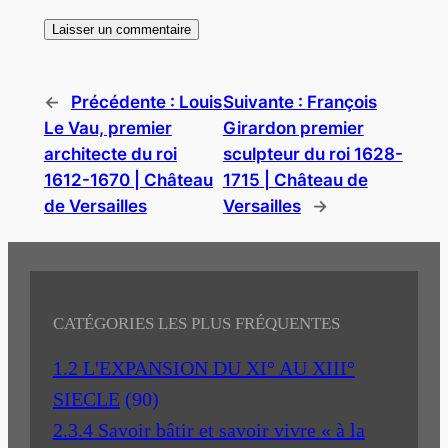
←
Précédente :
Louis
Suivante :
François
Le Vau, premier
Girardon premier
architecte du roi
sculpteur du roi 1628-
1612-1670 | Château
1715 | Château de
de Versailles
Versailles
→
CATÉGORIES LES PLUS FRÉQUENTES
1.2 L'EXPANSION DU XI° AU XIII°
SIECLE
(90)
2.3.4 Savoir bâtir et savoir vivre « à la