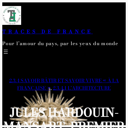
Aller
au
contenu
TRACES DE FRANCE
Pour l’amour du pays, par les yeux du monde
2.3.4 SAVOIR BÂTIR ET SAVOIR VIVRE « À LA
FRANÇAISE »
, 
2.3.4.1 L’ARCHITECTURE
JULES HARDOUIN-
MANSART, PREMIER