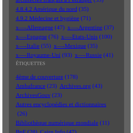
4.8.4.2 Amérique du nord
(35)
4.9.2 Médecine et hygiène
(71)
x—-Allemagne
(47)
x—-Argentine
(37)
x—-Espagne
(76)
x—-Etats-Unis
(100)
x—-Italie
(55)
x—-Mexique
(35)
x—-Royaume-Uni
(93)
x—-Russie
(41)
ÉTIQUETTES
4ème de couverture
(178)
Ambafrance
(23)
Archives.org
(43)
ArchivesGouv
(23)
Autres encyclopédies et dictionnaires
(26)
Bibliothèque numérique mondiale
(11)
BnF
(28)
Cairn Info
(47)