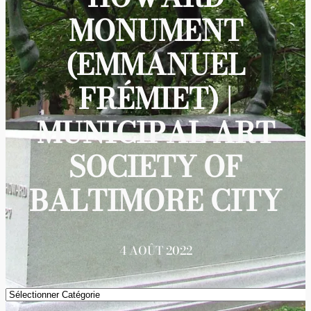
MONUMENT
(EMMANUEL
FRÉMIET) |
MUNICIPAL ART
SOCIETY OF
BALTIMORE CITY
4 AOÛT 2022
Catégories