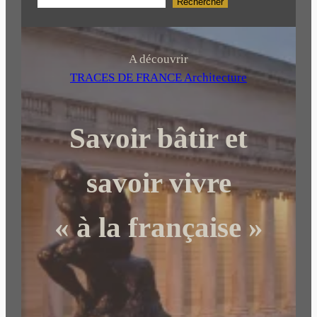
Rechercher
R
e
c
h
A découvrir
e
TRACES DE FRANCE Architecture
r
c
Savoir bâtir et
h
e
r
savoir vivre
« à la française »