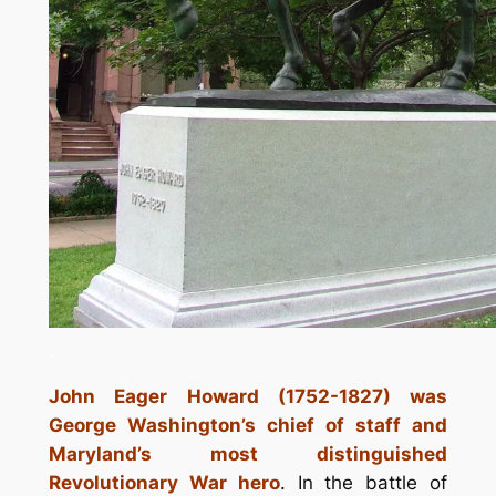
.
John Eager Howard (1752-1827) was
George Wash­ington’s chief of staff and
Maryland’s most distin­guished
Revolutionary War hero
. In the battle of