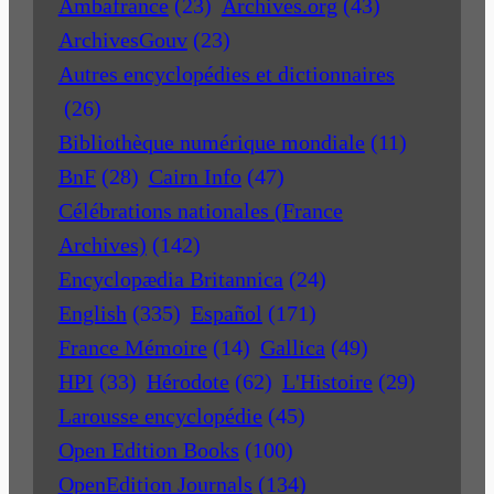
Ambafrance
(23)
Archives.org
(43)
ArchivesGouv
(23)
Autres encyclopédies et dictionnaires
(26)
Bibliothèque numérique mondiale
(11)
BnF
(28)
Cairn Info
(47)
Célébrations nationales (France
Archives)
(142)
Encyclopædia Britannica
(24)
English
(335)
Español
(171)
France Mémoire
(14)
Gallica
(49)
HPI
(33)
Hérodote
(62)
L'Histoire
(29)
Larousse encyclopédie
(45)
Open Edition Books
(100)
OpenEdition Journals
(134)