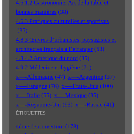
4.6.1.2 Gastronomie, Art de la table et
bonnes manières
(38)
4.6.3 Pratiques culturelles et sportives
(35)
4.8.3 Œuvres d’urbanistes, paysagistes et
architectes français à l’étranger
(53)
4.8.4.2 Amérique du nord
(35)
4.9.2 Médecine et hygiène
(71)
x—-Allemagne
(47)
x—-Argentine
(37)
x—-Espagne
(76)
x—-Etats-Unis
(100)
x—-Italie
(55)
x—-Mexique
(35)
x—-Royaume-Uni
(93)
x—-Russie
(41)
ÉTIQUETTES
4ème de couverture
(178)